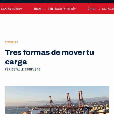
ANTONIO
MIAMI → SANTIAGO (AÉREO)
CHILE → CARACAS
SERVICIOS
Tres formas de mover tu
carga
VER DETALLE COMPLETO