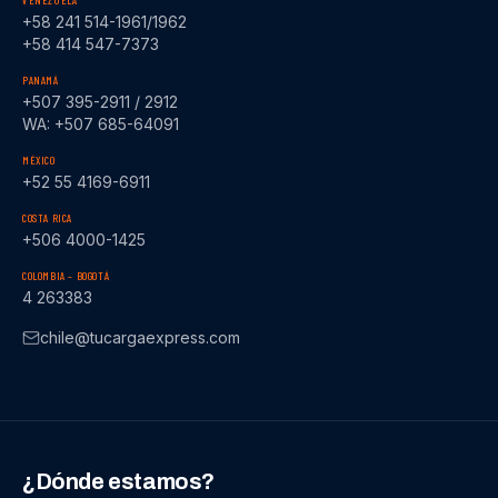
VENEZUELA
+58 241 514-1961/1962
+58 414 547-7373
PANAMÁ
+507 395-2911 / 2912
WA: +507 685-64091
MÉXICO
+52 55 4169-6911
COSTA RICA
+506 4000-1425
COLOMBIA – BOGOTÁ
4 263383
chile@tucargaexpress.com
¿Dónde estamos?