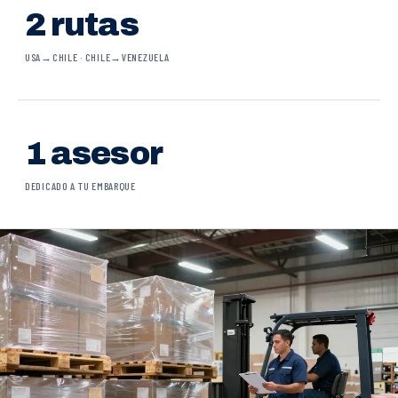
2 rutas
USA→CHILE · CHILE→VENEZUELA
1 asesor
DEDICADO A TU EMBARQUE