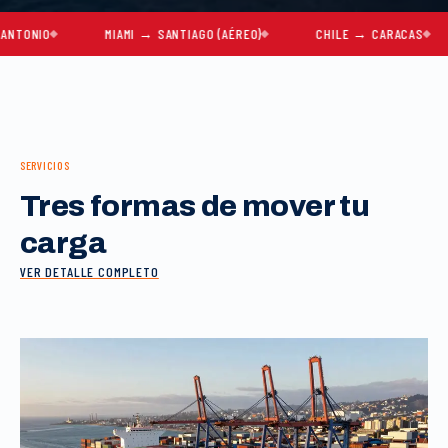
O
MIAMI → SANTIAGO (AÉREO)
CHILE → CARACAS
MU
SERVICIOS
Tres formas de mover tu
carga
VER DETALLE COMPLETO