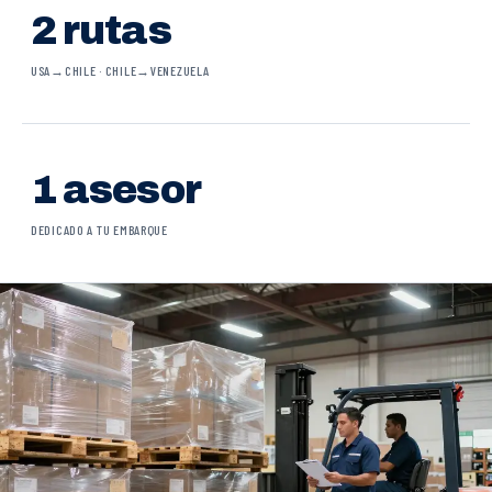
2 rutas
USA→CHILE · CHILE→VENEZUELA
1 asesor
DEDICADO A TU EMBARQUE