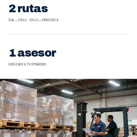
2 rutas
USA→CHILE · CHILE→VENEZUELA
1 asesor
DEDICADO A TU EMBARQUE