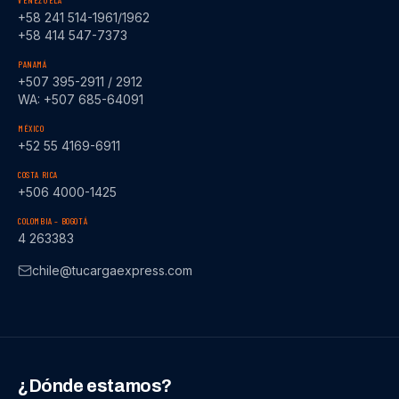
VENEZUELA
+58 241 514-1961/1962
+58 414 547-7373
PANAMÁ
+507 395-2911 / 2912
WA: +507 685-64091
MÉXICO
+52 55 4169-6911
COSTA RICA
+506 4000-1425
COLOMBIA – BOGOTÁ
4 263383
chile@tucargaexpress.com
¿Dónde estamos?