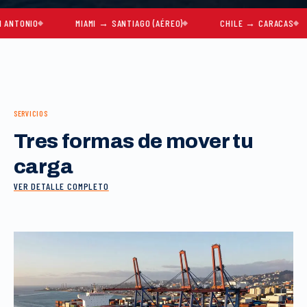
IO
MIAMI → SANTIAGO (AÉREO)
CHILE → CARACAS
M
SERVICIOS
Tres formas de mover tu
carga
VER DETALLE COMPLETO