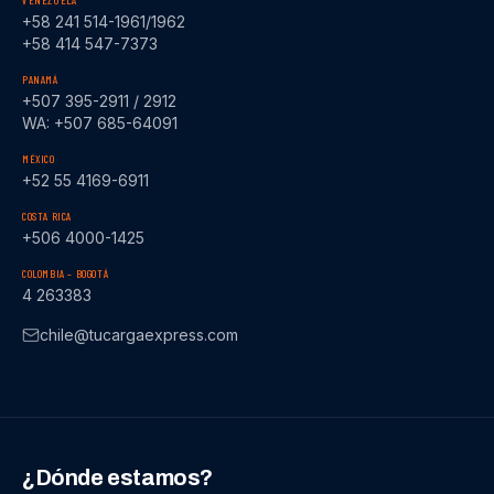
VENEZUELA
+58 241 514-1961/1962
+58 414 547-7373
PANAMÁ
+507 395-2911 / 2912
WA: +507 685-64091
MÉXICO
+52 55 4169-6911
COSTA RICA
+506 4000-1425
COLOMBIA – BOGOTÁ
4 263383
chile@tucargaexpress.com
¿Dónde estamos?