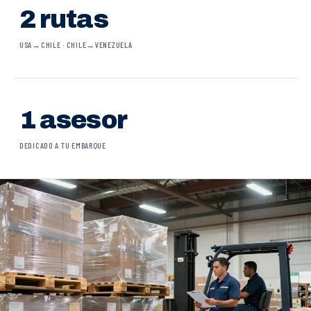
2 rutas
USA→CHILE · CHILE→VENEZUELA
1 asesor
DEDICADO A TU EMBARQUE