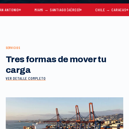
ONIO
MIAMI → SANTIAGO (AÉREO)
CHILE → CARACAS
SERVICIOS
Tres formas de mover tu
carga
VER DETALLE COMPLETO