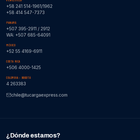
VENEZUELA
+58 241 514-1961/1962
+58 414 547-7373
PANAMÁ
+507 395-2911 / 2912
WA: +507 685-64091
MÉXICO
+52 55 4169-6911
COSTA RICA
+506 4000-1425
COLOMBIA – BOGOTÁ
4 263383
chile@tucargaexpress.com
¿Dónde estamos?