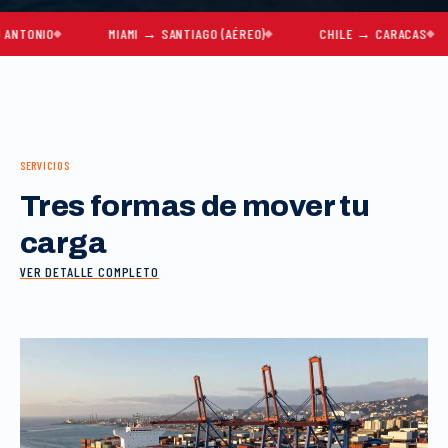
IO
MIAMI → SANTIAGO (AÉREO)
CHILE → CARACAS
M
SERVICIOS
Tres formas de mover tu
carga
VER DETALLE COMPLETO