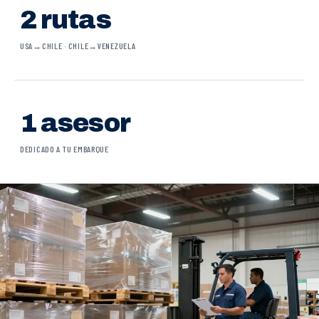
2 rutas
USA→CHILE · CHILE→VENEZUELA
1 asesor
DEDICADO A TU EMBARQUE