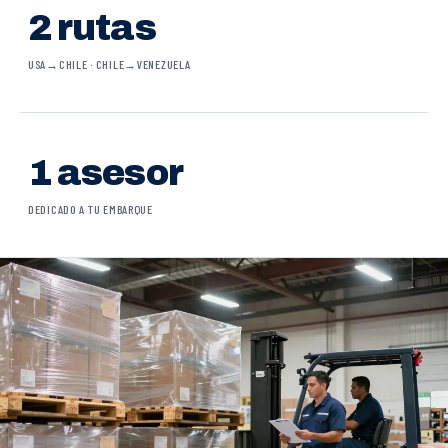
2 rutas
USA→CHILE · CHILE→VENEZUELA
1 asesor
DEDICADO A TU EMBARQUE