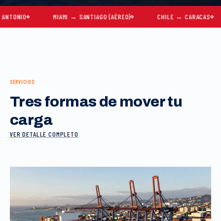
IO
MIAMI → SANTIAGO (AÉREO)
CHILE → CARACAS
M
SERVICIOS
Tres formas de mover tu
carga
VER DETALLE COMPLETO