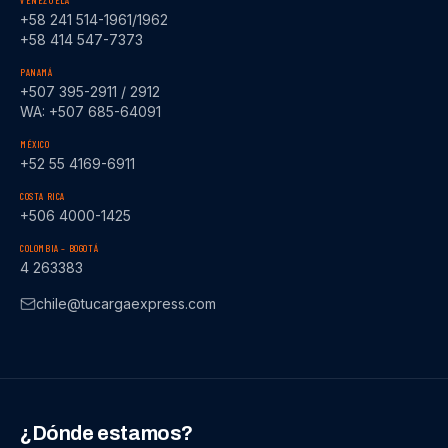
VENEZUELA
+58 241 514-1961/1962
+58 414 547-7373
PANAMÁ
+507 395-2911 / 2912
WA: +507 685-64091
MÉXICO
+52 55 4169-6911
COSTA RICA
+506 4000-1425
COLOMBIA – BOGOTÁ
4 263383
chile@tucargaexpress.com
¿Dónde estamos?