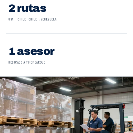
2 rutas
USA→CHILE · CHILE→VENEZUELA
1 asesor
DEDICADO A TU EMBARQUE