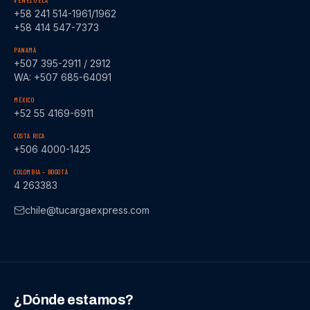
VENEZUELA
+58 241 514-1961/1962
+58 414 547-7373
PANAMÁ
+507 395-2911 / 2912
WA: +507 685-64091
MÉXICO
+52 55 4169-6911
COSTA RICA
+506 4000-1425
COLOMBIA – BOGOTÁ
4 263383
chile@tucargaexpress.com
¿Dónde estamos?