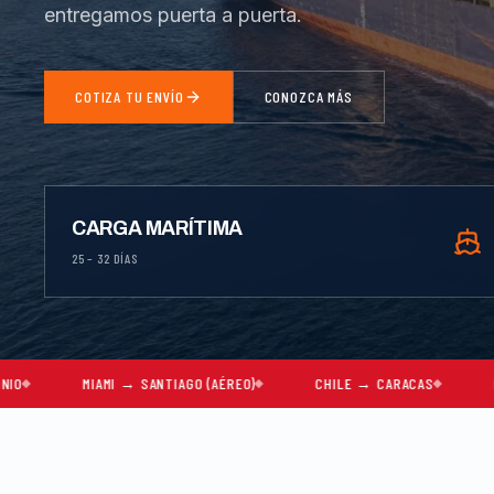
entregamos puerta a puerta.
COTIZA TU ENVÍO
CONOZCA MÁS
CARGA MARÍTIMA
25 – 32 DÍAS
AMI → SANTIAGO (AÉREO)
CHILE → CARACAS
MUDANZAS COM