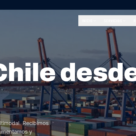
INICIO
SERVICIOS
R
Chile desd
ltimodal. Recibimos
cumentamos y