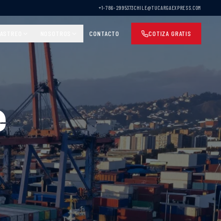
+1-786-2995373
CHILE@TUCARGAEXPRESS.COM
ASTREO
NOSOTROS
CONTACTO
COTIZA GRATIS
e