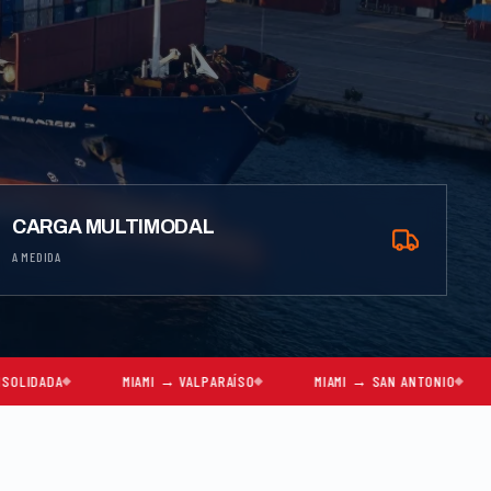
CARGA MULTIMODAL
A MEDIDA
MIAMI → VALPARAÍSO
MIAMI → SAN ANTONIO
MIAMI → SA