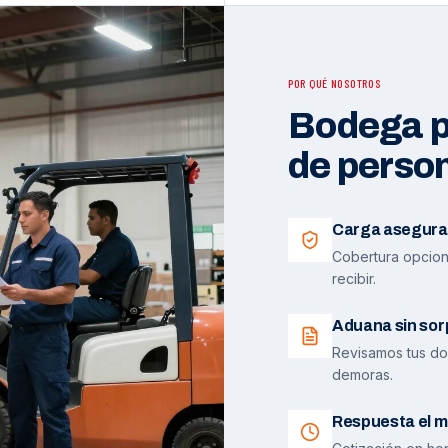
POR QUÉ NOSOTROS
Bodega pr
de perso
Carga asegura
Cobertura opciona
recibir.
Aduana sin sor
Revisamos tus do
demoras.
Respuesta el m