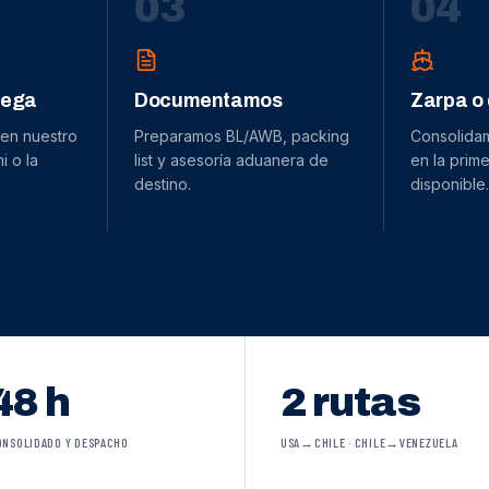
0
3
0
4
dega
Documentamos
Zarpa o
 en nuestro
Preparamos BL/AWB, packing
Consolida
 o la
list y asesoría aduanera de
en la prime
destino.
disponible.
48 h
2 rutas
ONSOLIDADO Y DESPACHO
USA→CHILE · CHILE→VENEZUELA