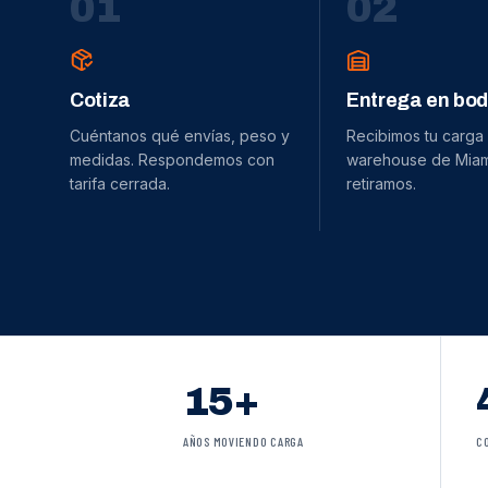
0
1
0
2
Cotiza
Entrega en bo
Cuéntanos qué envías, peso y
Recibimos tu carga
medidas. Respondemos con
warehouse de Miami
tarifa cerrada.
retiramos.
15+
AÑOS MOVIENDO CARGA
C