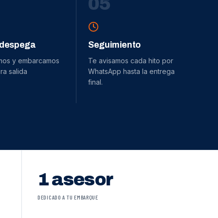
0
5
 despega
Seguimiento
mos y embarcamos
Te avisamos cada hito por
ra salida
WhatsApp hasta la entrega
final.
1 asesor
DEDICADO A TU EMBARQUE