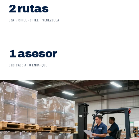
2 rutas
USA→CHILE · CHILE→VENEZUELA
1 asesor
DEDICADO A TU EMBARQUE