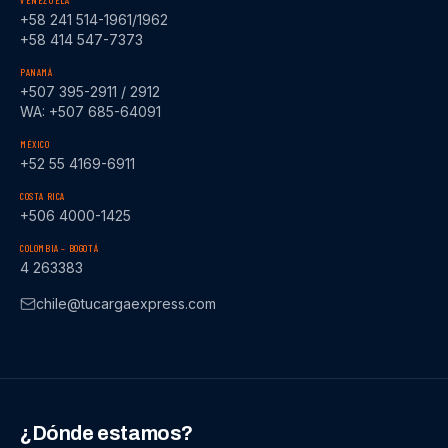
VENEZUELA
+58 241 514-1961/1962
+58 414 547-7373
PANAMÁ
+507 395-2911 / 2912
WA: +507 685-64091
MÉXICO
+52 55 4169-6911
COSTA RICA
+506 4000-1425
COLOMBIA – BOGOTÁ
4 263383
chile@tucargaexpress.com
¿Dónde estamos?