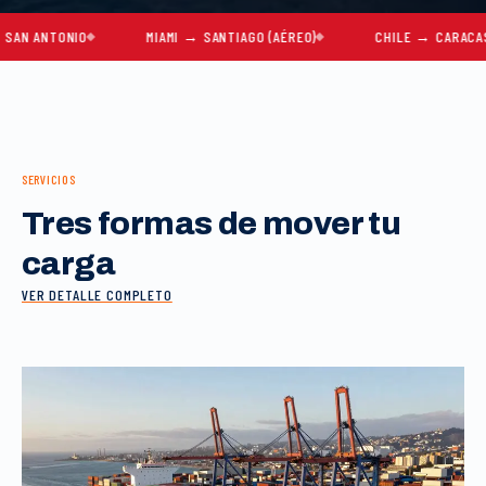
TONIO
MIAMI → SANTIAGO (AÉREO)
CHILE → CARACAS
SERVICIOS
Tres formas de mover tu
carga
VER DETALLE COMPLETO