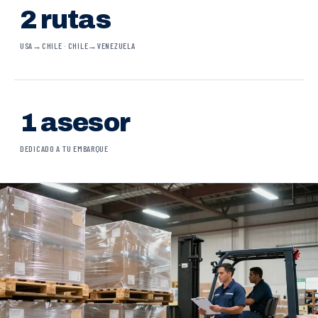
2 rutas
USA→CHILE · CHILE→VENEZUELA
1 asesor
DEDICADO A TU EMBARQUE