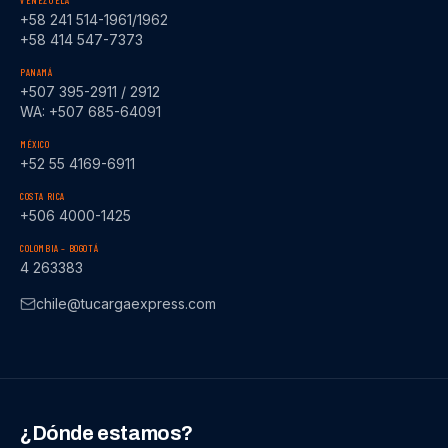
VENEZUELA
+58 241 514-1961/1962
+58 414 547-7373
PANAMÁ
+507 395-2911 / 2912
WA: +507 685-64091
MÉXICO
+52 55 4169-6911
COSTA RICA
+506 4000-1425
COLOMBIA – BOGOTÁ
4 263383
chile@tucargaexpress.com
¿Dónde estamos?