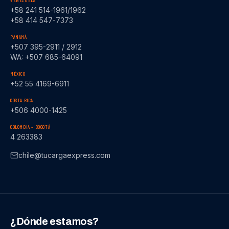
VENEZUELA
+58 241 514-1961/1962
+58 414 547-7373
PANAMÁ
+507 395-2911 / 2912
WA: +507 685-64091
MÉXICO
+52 55 4169-6911
COSTA RICA
+506 4000-1425
COLOMBIA – BOGOTÁ
4 263383
chile@tucargaexpress.com
¿Dónde estamos?