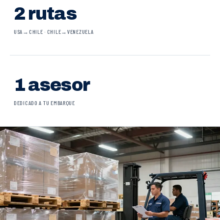
2 rutas
USA→CHILE · CHILE→VENEZUELA
1 asesor
DEDICADO A TU EMBARQUE