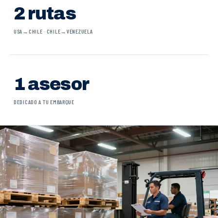
2 rutas
USA→CHILE · CHILE→VENEZUELA
1 asesor
DEDICADO A TU EMBARQUE