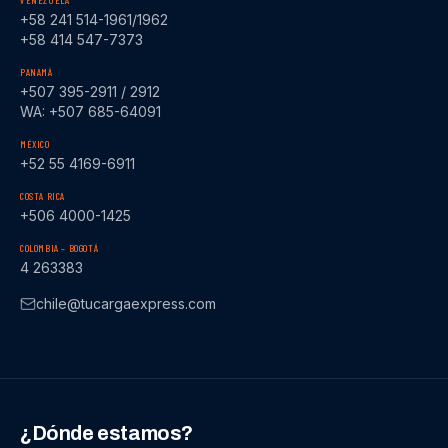
VENEZUELA
+58 241 514-1961/1962
+58 414 547-7373
PANAMÁ
+507 395-2911 / 2912
WA: +507 685-64091
MÉXICO
+52 55 4169-6911
COSTA RICA
+506 4000-1425
COLOMBIA – BOGOTÁ
4 263383
chile@tucargaexpress.com
¿Dónde estamos?