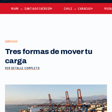
MIAMI → SANTIAGO (AÉREO)
CHILE → CARACAS
MUDANZAS C
SERVICIOS
Tres formas de mover tu
carga
VER DETALLE COMPLETO