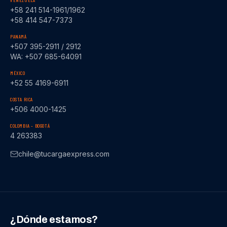
VENEZUELA
+58 241 514-1961/1962
+58 414 547-7373
PANAMÁ
+507 395-2911 / 2912
WA: +507 685-64091
MÉXICO
+52 55 4169-6911
COSTA RICA
+506 4000-1425
COLOMBIA – BOGOTÁ
4 263383
chile@tucargaexpress.com
¿Dónde estamos?