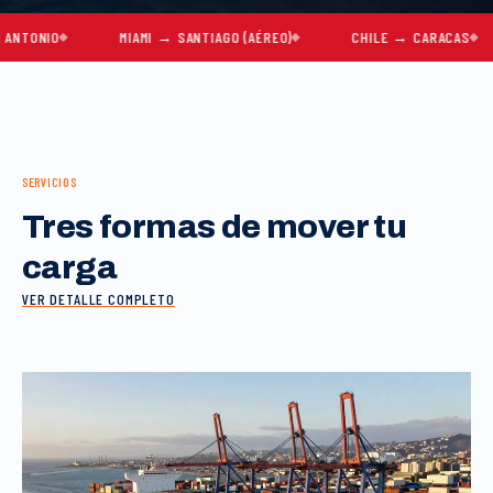
IO
MIAMI → SANTIAGO (AÉREO)
CHILE → CARACAS
M
SERVICIOS
Tres formas de mover tu
carga
VER DETALLE COMPLETO