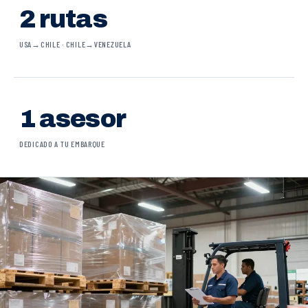
2 rutas
USA→CHILE · CHILE→VENEZUELA
1 asesor
DEDICADO A TU EMBARQUE