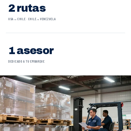
2 rutas
USA→CHILE · CHILE→VENEZUELA
1 asesor
DEDICADO A TU EMBARQUE