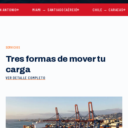
NIO
MIAMI → SANTIAGO (AÉREO)
CHILE → CARACAS
M
SERVICIOS
Tres formas de mover tu
carga
VER DETALLE COMPLETO