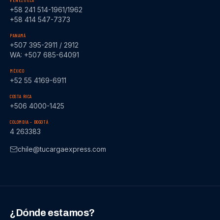
VENEZUELA
+58 241 514-1961/1962
+58 414 547-7373
PANAMÁ
+507 395-2911 / 2912
WA: +507 685-64091
MÉXICO
+52 55 4169-6911
COSTA RICA
+506 4000-1425
COLOMBIA – BOGOTÁ
4 263383
chile@tucargaexpress.com
¿Dónde estamos?