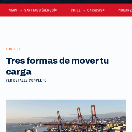
MI → SANTIAGO (AÉREO)
CHILE → CARACAS
MUDANZAS COMP
SERVICIOS
Tres formas de mover tu
carga
VER DETALLE COMPLETO