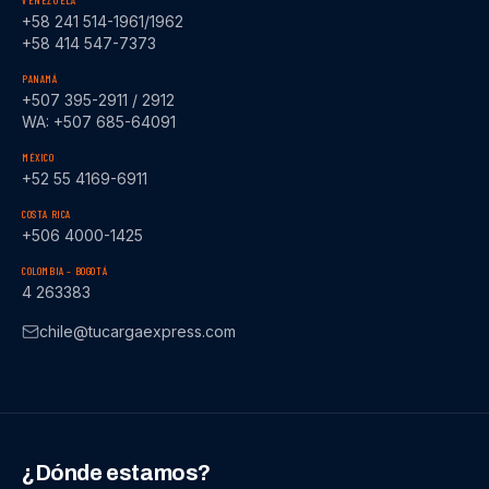
VENEZUELA
+58 241 514-1961/1962
+58 414 547-7373
PANAMÁ
+507 395-2911 / 2912
WA: +507 685-64091
MÉXICO
+52 55 4169-6911
COSTA RICA
+506 4000-1425
COLOMBIA – BOGOTÁ
4 263383
chile@tucargaexpress.com
¿Dónde estamos?