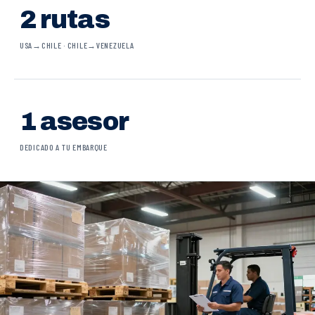
2 rutas
USA→CHILE · CHILE→VENEZUELA
1 asesor
DEDICADO A TU EMBARQUE