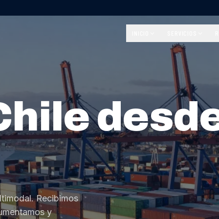
INICIO
SERVICIOS
R
Chile desd
ltimodal. Recibimos
cumentamos y