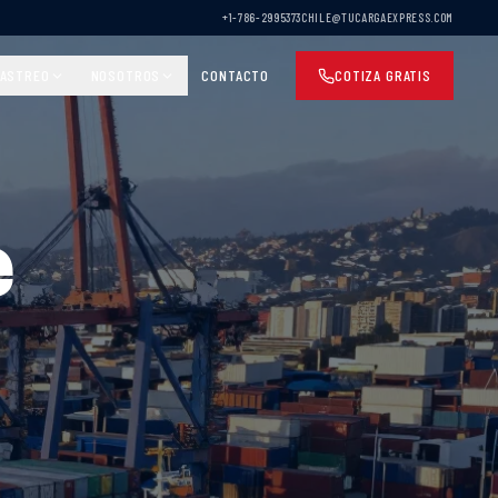
+1-786-2995373
CHILE@TUCARGAEXPRESS.COM
ASTREO
NOSOTROS
CONTACTO
COTIZA GRATIS
e