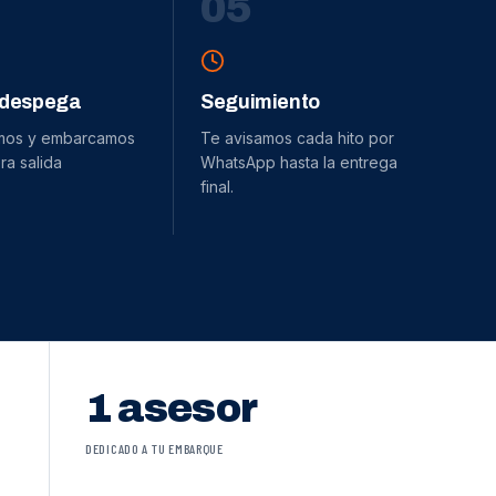
0
5
 despega
Seguimiento
mos y embarcamos
Te avisamos cada hito por
ra salida
WhatsApp hasta la entrega
final.
1 asesor
DEDICADO A TU EMBARQUE