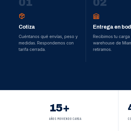
0
1
0
2
Cotiza
Entrega en bo
Cuéntanos qué envías, peso y
Recibimos tu carga
medidas. Respondemos con
warehouse de Miami
tarifa cerrada.
retiramos.
15+
AÑOS MOVIENDO CARGA
C