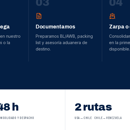
0
3
0
4
dega
Documentamos
Zarpa o
 en nuestro
Preparamos BL/AWB, packing
Consolida
 o la
list y asesoría aduanera de
en la prime
destino.
disponible.
48 h
2 rutas
ONSOLIDADO Y DESPACHO
USA→CHILE · CHILE→VENEZUELA