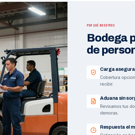
POR QUÉ NOSOTROS
Bodega pr
de perso
Carga asegura
Cobertura opciona
recibir.
Aduana sin sor
Revisamos tus do
demoras.
Respuesta el m