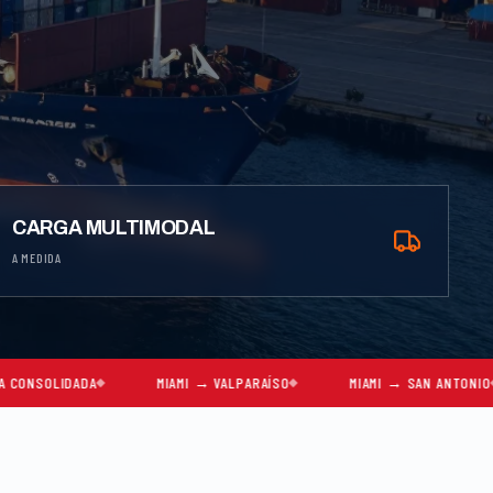
CARGA MULTIMODAL
A MEDIDA
MIAMI → VALPARAÍSO
MIAMI → SAN ANTONIO
MIAMI →