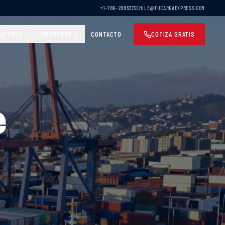
+1-786-2995373
CHILE@TUCARGAEXPRESS.COM
ASTREO
NOSOTROS
CONTACTO
COTIZA GRATIS
e