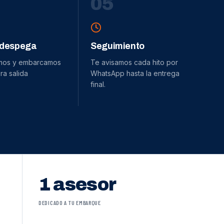
0
5
 despega
Seguimiento
mos y embarcamos
Te avisamos cada hito por
ra salida
WhatsApp hasta la entrega
final.
1 asesor
DEDICADO A TU EMBARQUE