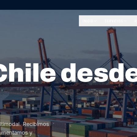
INICIO
SERVICIOS
R
Chile desd
ltimodal. Recibimos
cumentamos y