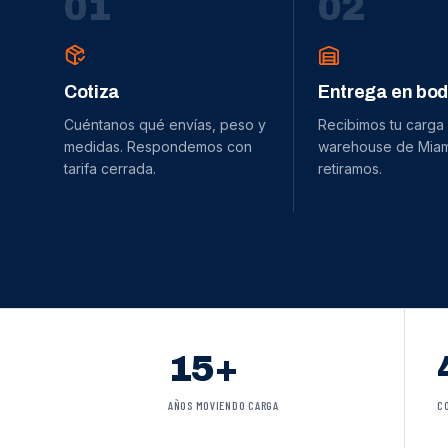
0
1
0
2
Cotiza
Entrega en bo
Cuéntanos qué envías, peso y
Recibimos tu carga
medidas. Respondemos con
warehouse de Miami
tarifa cerrada.
retiramos.
15+
AÑOS MOVIENDO CARGA
C