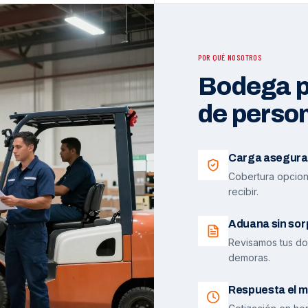
POR QUÉ NOSOTROS
Bodega pr
de perso
Carga asegura
Cobertura opciona
recibir.
Aduana sin sor
Revisamos tus do
demoras.
Respuesta el m