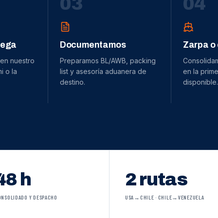
0
3
0
4
dega
Documentamos
Zarpa o
 en nuestro
Preparamos BL/AWB, packing
Consolida
 o la
list y asesoría aduanera de
en la prime
destino.
disponible.
48 h
2 rutas
ONSOLIDADO Y DESPACHO
USA→CHILE · CHILE→VENEZUELA