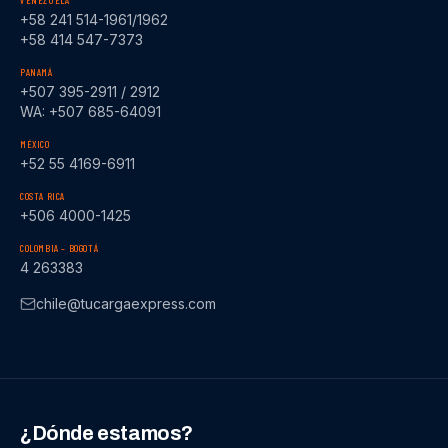
VENEZUELA
+58 241 514-1961/1962
+58 414 547-7373
PANAMÁ
+507 395-2911 / 2912
WA: +507 685-64091
MÉXICO
+52 55 4169-6911
COSTA RICA
+506 4000-1425
COLOMBIA – BOGOTÁ
4 263383
chile@tucargaexpress.com
¿Dónde estamos?