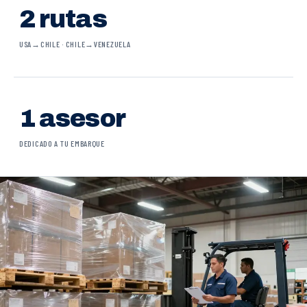
2 rutas
USA→CHILE · CHILE→VENEZUELA
1 asesor
DEDICADO A TU EMBARQUE