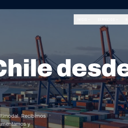
INICIO
SERVICIOS
R
Chile desd
ltimodal. Recibimos
cumentamos y