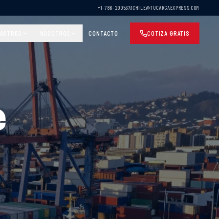
+1-786-2995373
CHILE@TUCARGAEXPRESS.COM
ASTREO
NOSOTROS
CONTACTO
COTIZA GRATIS
e