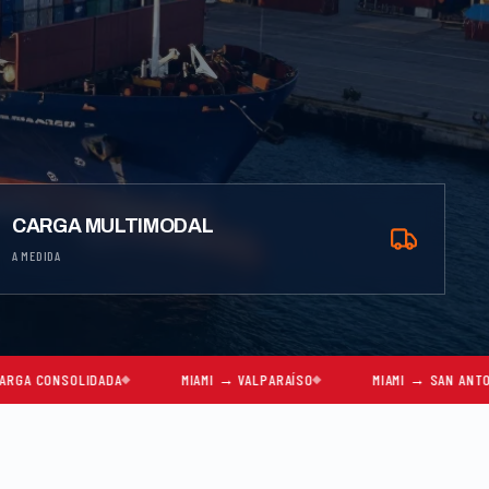
CARGA MULTIMODAL
A MEDIDA
DA
MIAMI → VALPARAÍSO
MIAMI → SAN ANTONIO
MIA