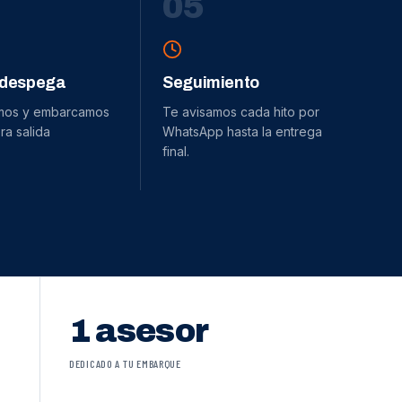
0
5
 despega
Seguimiento
mos y embarcamos
Te avisamos cada hito por
ra salida
WhatsApp hasta la entrega
final.
1 asesor
DEDICADO A TU EMBARQUE