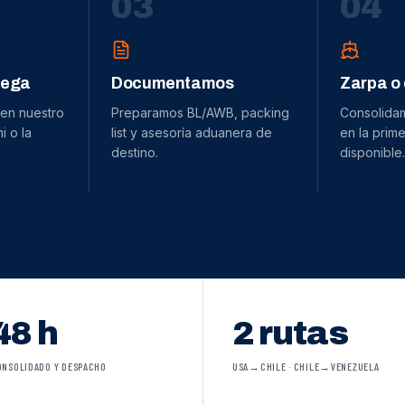
0
3
0
4
dega
Documentamos
Zarpa o
 en nuestro
Preparamos BL/AWB, packing
Consolida
 o la
list y asesoría aduanera de
en la prime
destino.
disponible.
48 h
2 rutas
ONSOLIDADO Y DESPACHO
USA→CHILE · CHILE→VENEZUELA