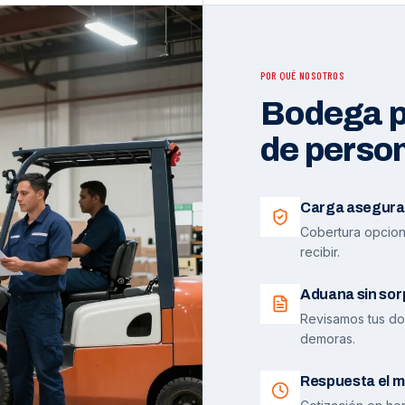
POR QUÉ NOSOTROS
Bodega pr
de perso
Carga asegura
Cobertura opciona
recibir.
Aduana sin sor
Revisamos tus do
demoras.
Respuesta el m