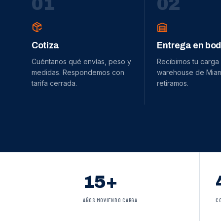
0
1
0
2
Cotiza
Entrega en bo
Cuéntanos qué envías, peso y
Recibimos tu carga
medidas. Respondemos con
warehouse de Miami
tarifa cerrada.
retiramos.
15+
AÑOS MOVIENDO CARGA
C