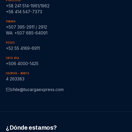
VENEZUELA
+58 241 514-1961/1962
+58 414 547-7373
PANAMÁ
+507 395-2911 / 2912
WA: +507 685-64091
MÉXICO
+52 55 4169-6911
COSTA RICA
+506 4000-1425
COLOMBIA – BOGOTÁ
4 263383
chile@tucargaexpress.com
¿Dónde estamos?