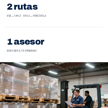
2 rutas
USA→CHILE · CHILE→VENEZUELA
1 asesor
DEDICADO A TU EMBARQUE