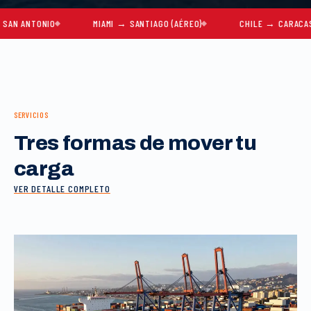
TONIO
MIAMI → SANTIAGO (AÉREO)
CHILE → CARACAS
SERVICIOS
Tres formas de mover tu
carga
VER DETALLE COMPLETO