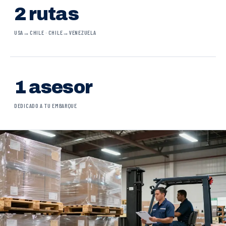
2 rutas
USA→CHILE · CHILE→VENEZUELA
1 asesor
DEDICADO A TU EMBARQUE