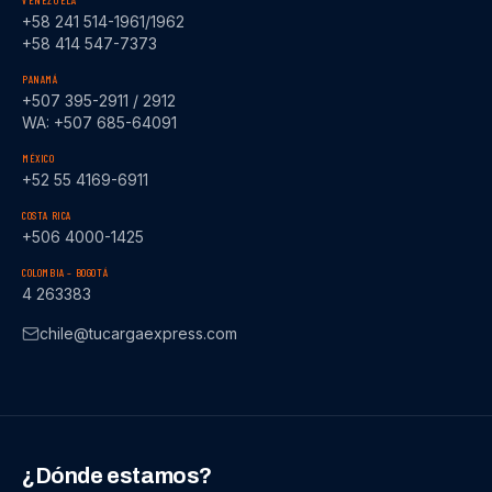
VENEZUELA
+58 241 514-1961/1962
+58 414 547-7373
PANAMÁ
+507 395-2911 / 2912
WA: +507 685-64091
MÉXICO
+52 55 4169-6911
COSTA RICA
+506 4000-1425
COLOMBIA – BOGOTÁ
4 263383
chile@tucargaexpress.com
¿Dónde estamos?