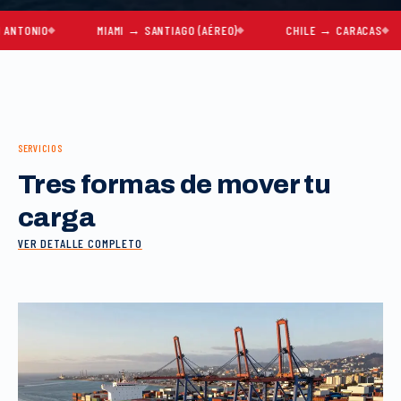
IO
MIAMI → SANTIAGO (AÉREO)
CHILE → CARACAS
M
SERVICIOS
Tres formas de mover tu
carga
VER DETALLE COMPLETO