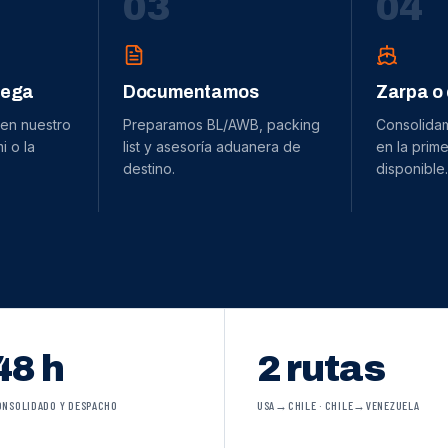
0
3
0
4
dega
Documentamos
Zarpa o
 en nuestro
Preparamos BL/AWB, packing
Consolida
 o la
list y asesoría aduanera de
en la prime
destino.
disponible.
48 h
2 rutas
ONSOLIDADO Y DESPACHO
USA→CHILE · CHILE→VENEZUELA