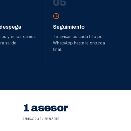
0
5
 despega
Seguimiento
mos y embarcamos
Te avisamos cada hito por
ra salida
WhatsApp hasta la entrega
final.
1 asesor
DEDICADO A TU EMBARQUE