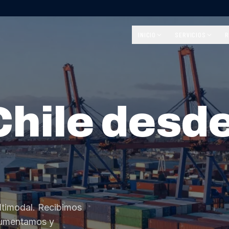
INICIO
SERVICIOS
R
Chile desd
ltimodal. Recibimos
cumentamos y