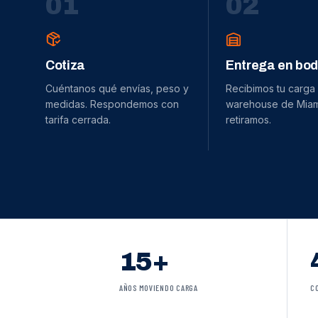
0
1
0
2
Cotiza
Entrega en bo
Cuéntanos qué envías, peso y
Recibimos tu carga
medidas. Respondemos con
warehouse de Miami
tarifa cerrada.
retiramos.
15+
AÑOS MOVIENDO CARGA
C