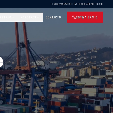
+1-786-2995373
CHILE@TUCARGAEXPRESS.COM
ASTREO
NOSOTROS
CONTACTO
COTIZA GRATIS
e