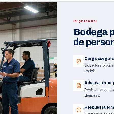
POR QUÉ NOSOTROS
Bodega pr
de perso
Carga asegura
Cobertura opciona
recibir.
Aduana sin sor
Revisamos tus do
demoras.
Respuesta el m