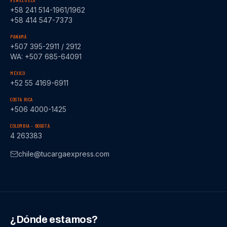
VENEZUELA
+58 241 514-1961/1962
+58 414 547-7373
PANAMÁ
+507 395-2911 / 2912
WA: +507 685-64091
MÉXICO
+52 55 4169-6911
COSTA RICA
+506 4000-1425
COLOMBIA – BOGOTÁ
4 263383
chile@tucargaexpress.com
¿Dónde estamos?