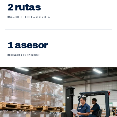
2 rutas
USA→CHILE · CHILE→VENEZUELA
1 asesor
DEDICADO A TU EMBARQUE