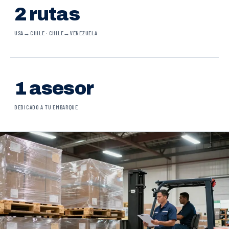
2 rutas
USA→CHILE · CHILE→VENEZUELA
1 asesor
DEDICADO A TU EMBARQUE