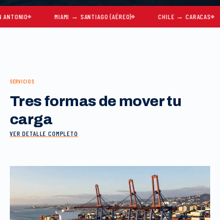
O
MIAMI → SANTIAGO (AÉREO)
CHILE → CARACAS
MU
SERVICIOS
Tres formas de mover tu
carga
VER DETALLE COMPLETO