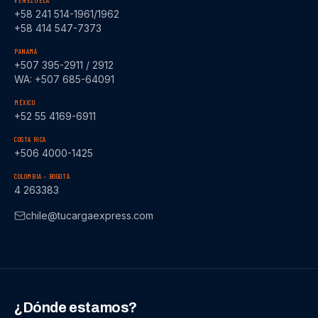
VENEZUELA
+58 241 514-1961/1962
+58 414 547-7373
PANAMÁ
+507 395-2911 / 2912
WA: +507 685-64091
MÉXICO
+52 55 4169-6911
COSTA RICA
+506 4000-1425
COLOMBIA – BOGOTÁ
4 263383
chile@tucargaexpress.com
¿Dónde estamos?