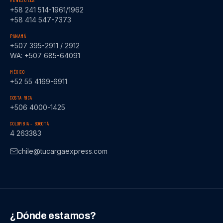
VENEZUELA
+58 241 514-1961/1962
+58 414 547-7373
PANAMÁ
+507 395-2911 / 2912
WA: +507 685-64091
MÉXICO
+52 55 4169-6911
COSTA RICA
+506 4000-1425
COLOMBIA – BOGOTÁ
4 263383
chile@tucargaexpress.com
¿Dónde estamos?