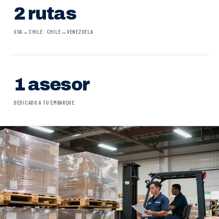
2 rutas
USA→CHILE · CHILE→VENEZUELA
1 asesor
DEDICADO A TU EMBARQUE