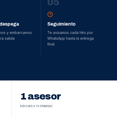
0
5
 despega
Seguimiento
mos y embarcamos
Te avisamos cada hito por
ra salida
WhatsApp hasta la entrega
final.
1 asesor
DEDICADO A TU EMBARQUE