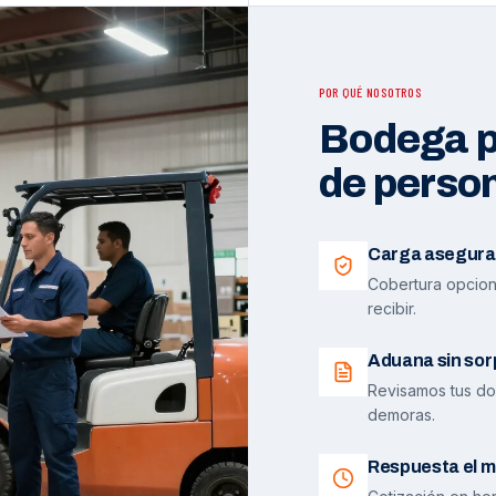
POR QUÉ NOSOTROS
Bodega pr
de perso
Carga asegura
Cobertura opciona
recibir.
Aduana sin sor
Revisamos tus do
demoras.
Respuesta el m