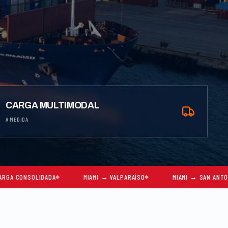
CARGA MULTIMODAL
A MEDIDA
DADA
MIAMI → VALPARAÍSO
MIAMI → SAN ANTONIO
M