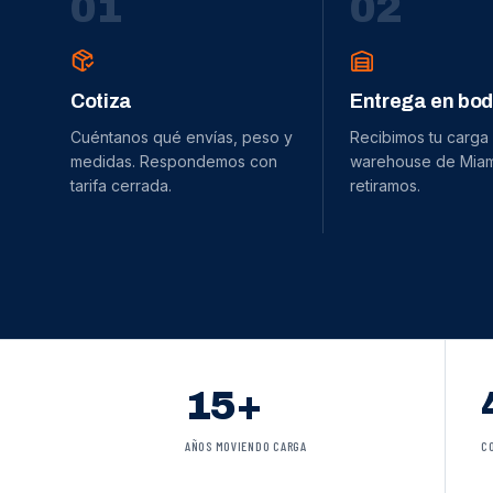
0
1
0
2
Cotiza
Entrega en bo
Cuéntanos qué envías, peso y
Recibimos tu carga
medidas. Respondemos con
warehouse de Miami
tarifa cerrada.
retiramos.
15+
AÑOS MOVIENDO CARGA
C