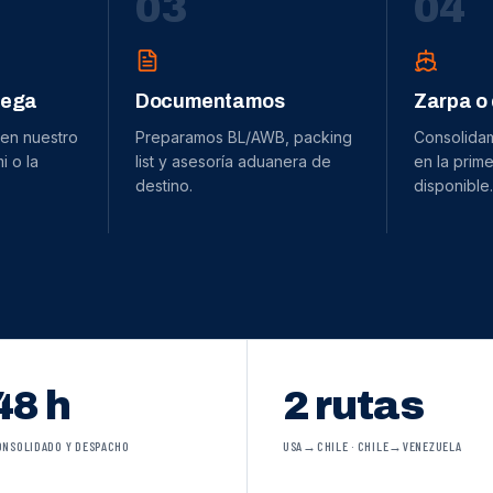
0
3
0
4
dega
Documentamos
Zarpa o
 en nuestro
Preparamos BL/AWB, packing
Consolida
 o la
list y asesoría aduanera de
en la prime
destino.
disponible.
48 h
2 rutas
ONSOLIDADO Y DESPACHO
USA→CHILE · CHILE→VENEZUELA