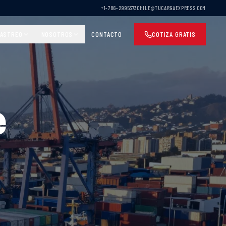
+1-786-2995373
CHILE@TUCARGAEXPRESS.COM
ASTREO
NOSOTROS
CONTACTO
COTIZA GRATIS
e