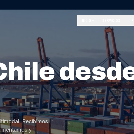
INICIO
SERVICIOS
R
Chile desd
ltimodal. Recibimos
cumentamos y