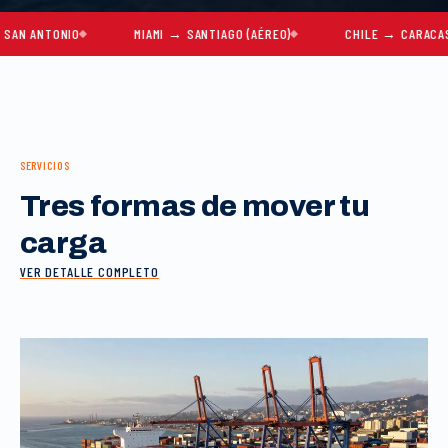
NTONIO
MIAMI → SANTIAGO (AÉREO)
CHILE → CARACAS
SERVICIOS
Tres formas de mover tu
carga
VER DETALLE COMPLETO