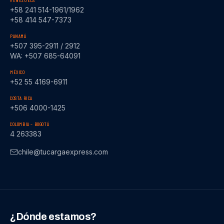
VENEZUELA
+58 241 514-1961/1962
+58 414 547-7373
PANAMÁ
+507 395-2911 / 2912
WA: +507 685-64091
MÉXICO
+52 55 4169-6911
COSTA RICA
+506 4000-1425
COLOMBIA – BOGOTÁ
4 263383
chile@tucargaexpress.com
¿Dónde estamos?