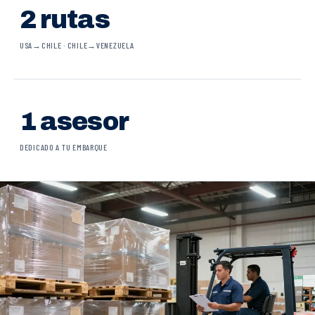
2 rutas
USA→CHILE · CHILE→VENEZUELA
1 asesor
DEDICADO A TU EMBARQUE