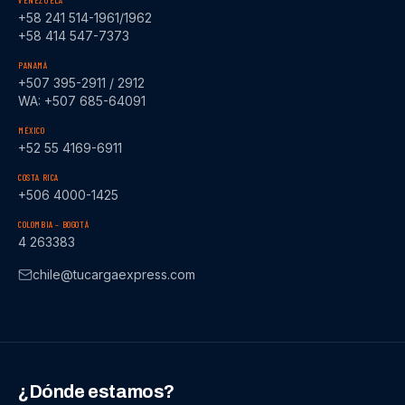
VENEZUELA
+58 241 514-1961/1962
+58 414 547-7373
PANAMÁ
+507 395-2911 / 2912
WA: +507 685-64091
MÉXICO
+52 55 4169-6911
COSTA RICA
+506 4000-1425
COLOMBIA – BOGOTÁ
4 263383
chile@tucargaexpress.com
¿Dónde estamos?