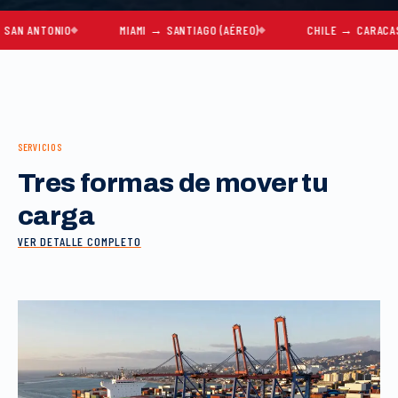
NTONIO
MIAMI → SANTIAGO (AÉREO)
CHILE → CARACAS
SERVICIOS
Tres formas de mover tu
carga
VER DETALLE COMPLETO