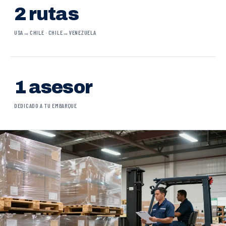
2 rutas
USA→CHILE · CHILE→VENEZUELA
1 asesor
DEDICADO A TU EMBARQUE