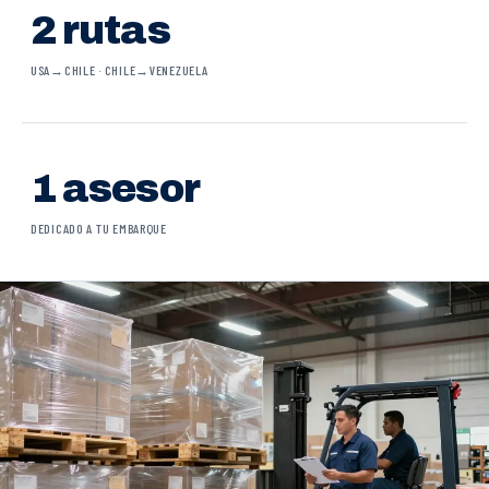
2 rutas
USA→CHILE · CHILE→VENEZUELA
1 asesor
DEDICADO A TU EMBARQUE