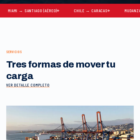
AMI → SANTIAGO (AÉREO)
CHILE → CARACAS
MUDANZAS COM
SERVICIOS
Tres formas de mover tu
carga
VER DETALLE COMPLETO