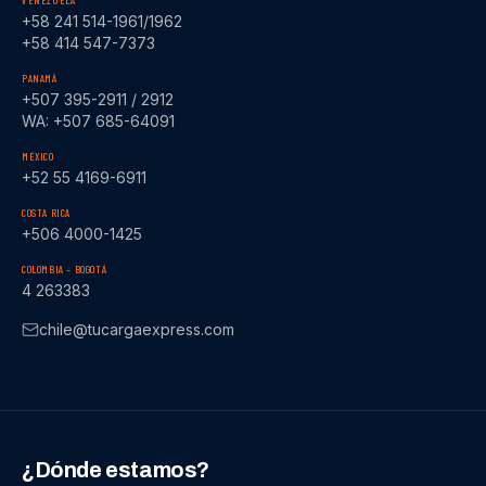
VENEZUELA
+58 241 514-1961/1962
+58 414 547-7373
PANAMÁ
+507 395-2911 / 2912
WA: +507 685-64091
MÉXICO
+52 55 4169-6911
COSTA RICA
+506 4000-1425
COLOMBIA – BOGOTÁ
4 263383
chile@tucargaexpress.com
¿Dónde estamos?