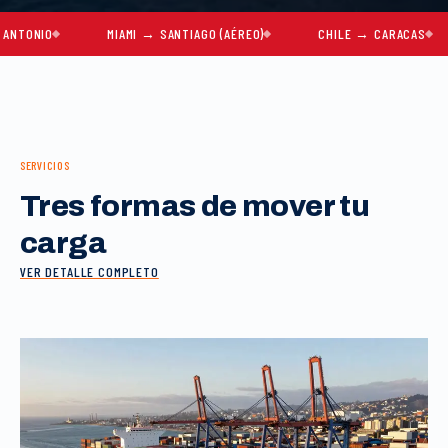
IO
MIAMI → SANTIAGO (AÉREO)
CHILE → CARACAS
M
SERVICIOS
Tres formas de mover tu
carga
VER DETALLE COMPLETO