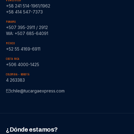
VENEZUELA
+58 241 514-1961/1962
+58 414 547-7373
PANAMÁ
+507 395-2911 / 2912
WA: +507 685-64091
MÉXICO
+52 55 4169-6911
COSTA RICA
+506 4000-1425
COLOMBIA – BOGOTÁ
4 263383
chile@tucargaexpress.com
¿Dónde estamos?