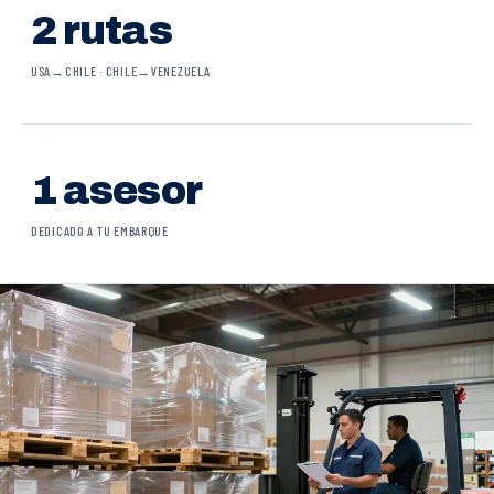
2 rutas
USA→CHILE · CHILE→VENEZUELA
1 asesor
DEDICADO A TU EMBARQUE