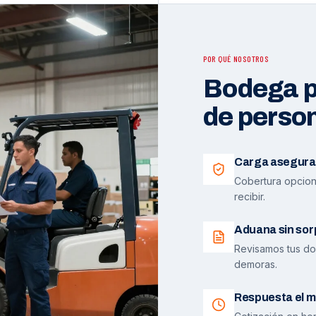
POR QUÉ NOSOTROS
Bodega pr
de perso
Carga asegura
Cobertura opciona
recibir.
Aduana sin sor
Revisamos tus do
demoras.
Respuesta el m