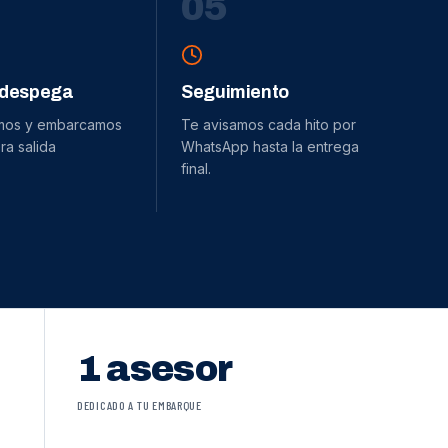
0
5
 despega
Seguimiento
mos y embarcamos
Te avisamos cada hito por
ra salida
WhatsApp hasta la entrega
final.
1 asesor
DEDICADO A TU EMBARQUE