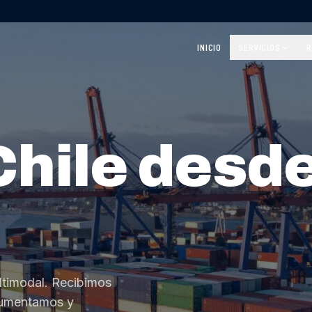
INICIO
SERVICIOS
R
Chile desd
ltimodal. Recibimos
cumentamos y