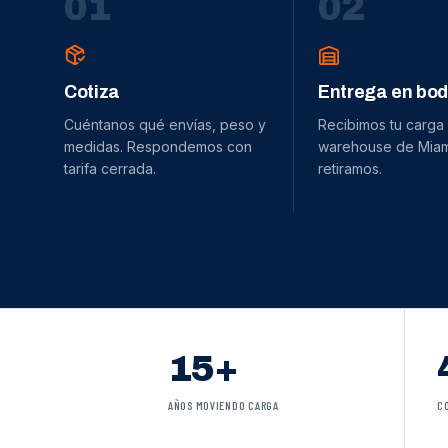
0
1
0
2
Cotiza
Entrega en bo
Cuéntanos qué envías, peso y
Recibimos tu carga
medidas. Respondemos con
warehouse de Miami
tarifa cerrada.
retiramos.
15+
AÑOS MOVIENDO CARGA
C