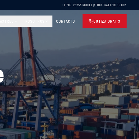
+1-786-2995373
CHILE@TUCARGAEXPRESS.COM
ASTREO
NOSOTROS
CONTACTO
COTIZA GRATIS
e