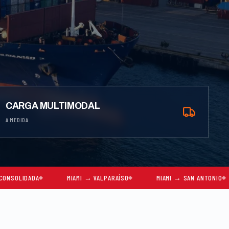
CARGA MULTIMODAL
A MEDIDA
MIAMI → VALPARAÍSO
MIAMI → SAN ANTONIO
MIAMI →