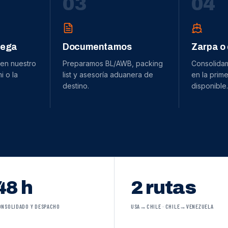
0
3
0
4
dega
Documentamos
Zarpa o
 en nuestro
Preparamos BL/AWB, packing
Consolida
 o la
list y asesoría aduanera de
en la prime
destino.
disponible.
48 h
2 rutas
ONSOLIDADO Y DESPACHO
USA→CHILE · CHILE→VENEZUELA