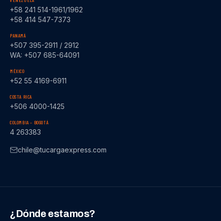
VENEZUELA
+58 241 514-1961/1962
+58 414 547-7373
PANAMÁ
+507 395-2911 / 2912
WA: +507 685-64091
MÉXICO
+52 55 4169-6911
COSTA RICA
+506 4000-1425
COLOMBIA – BOGOTÁ
4 263383
chile@tucargaexpress.com
¿Dónde estamos?