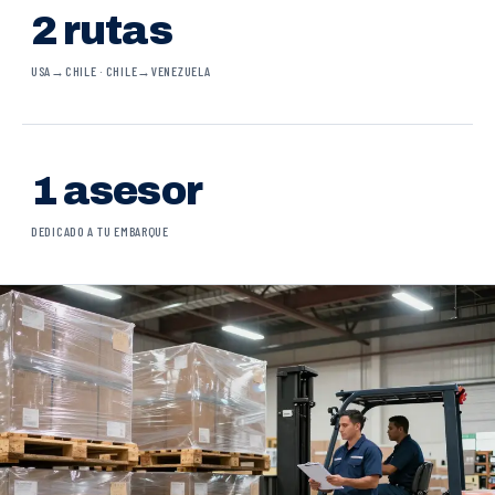
2 rutas
USA→CHILE · CHILE→VENEZUELA
1 asesor
DEDICADO A TU EMBARQUE