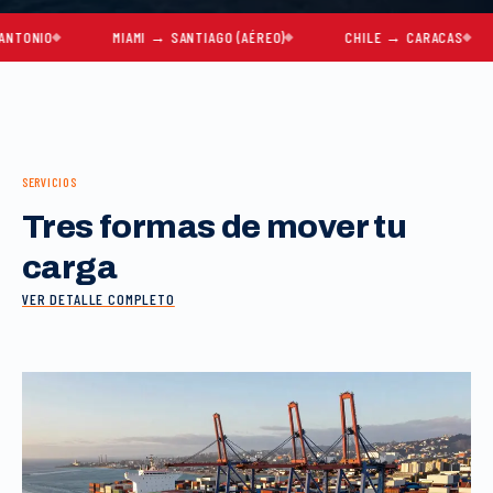
O
MIAMI → SANTIAGO (AÉREO)
CHILE → CARACAS
MU
SERVICIOS
Tres formas de mover tu
carga
VER DETALLE COMPLETO