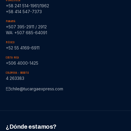
VENEZUELA
+58 241 514-1961/1962
+58 414 547-7373
PANAMÁ
+507 395-2911 / 2912
WA: +507 685-64091
MÉXICO
+52 55 4169-6911
COSTA RICA
+506 4000-1425
COLOMBIA – BOGOTÁ
4 263383
chile@tucargaexpress.com
¿Dónde estamos?