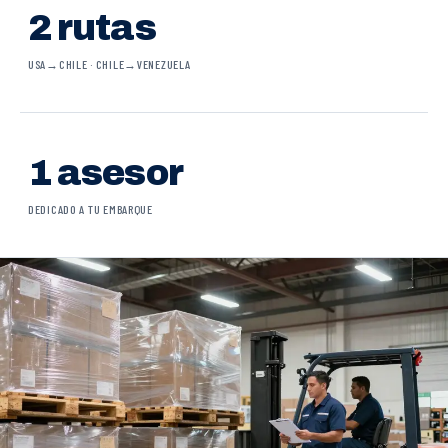
2 rutas
USA→CHILE · CHILE→VENEZUELA
1 asesor
DEDICADO A TU EMBARQUE