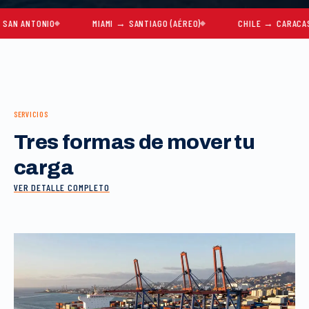
NTONIO
MIAMI → SANTIAGO (AÉREO)
CHILE → CARACAS
SERVICIOS
Tres formas de mover tu
carga
VER DETALLE COMPLETO