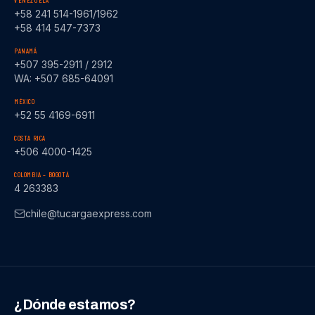
VENEZUELA
+58 241 514-1961/1962
+58 414 547-7373
PANAMÁ
+507 395-2911 / 2912
WA: +507 685-64091
MÉXICO
+52 55 4169-6911
COSTA RICA
+506 4000-1425
COLOMBIA – BOGOTÁ
4 263383
chile@tucargaexpress.com
¿Dónde estamos?