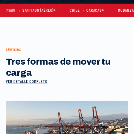
MI → SANTIAGO (AÉREO)
CHILE → CARACAS
MUDANZAS COMP
SERVICIOS
Tres formas de mover tu
carga
VER DETALLE COMPLETO