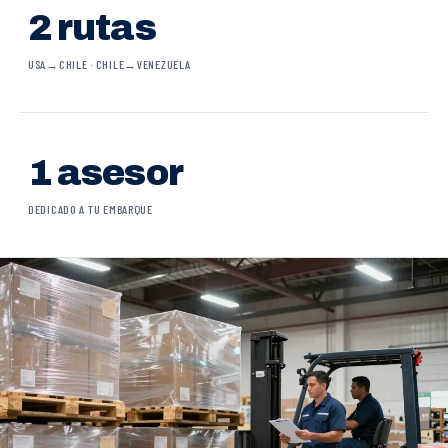
2 rutas
USA→CHILE · CHILE→VENEZUELA
1 asesor
DEDICADO A TU EMBARQUE