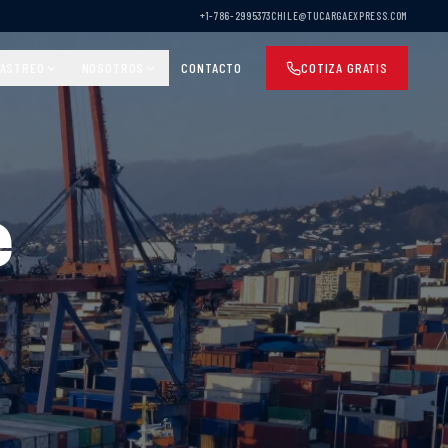
+1-786-2995373
CHILE@TUCARGAEXPRESS.COM
ASTREO
NOSOTROS
CONTACTO
COTIZA GRATIS
e