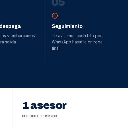
0
5
 despega
Seguimiento
mos y embarcamos
Te avisamos cada hito por
ra salida
WhatsApp hasta la entrega
final.
1 asesor
DEDICADO A TU EMBARQUE