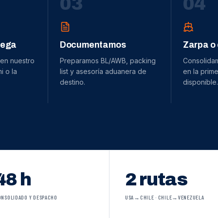
0
3
0
4
dega
Documentamos
Zarpa o
 en nuestro
Preparamos BL/AWB, packing
Consolida
 o la
list y asesoría aduanera de
en la prime
destino.
disponible.
48 h
2 rutas
ONSOLIDADO Y DESPACHO
USA→CHILE · CHILE→VENEZUELA