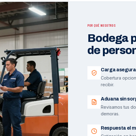
POR QUÉ NOSOTROS
Bodega pr
de perso
Carga asegura
Cobertura opciona
recibir.
Aduana sin sor
Revisamos tus do
demoras.
Respuesta el m