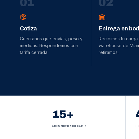
0
1
0
2
Cotiza
Entrega en bo
Cuéntanos qué envías, peso y
Recibimos tu carga
medidas. Respondemos con
warehouse de Miami
tarifa cerrada.
retiramos.
15+
AÑOS MOVIENDO CARGA
C