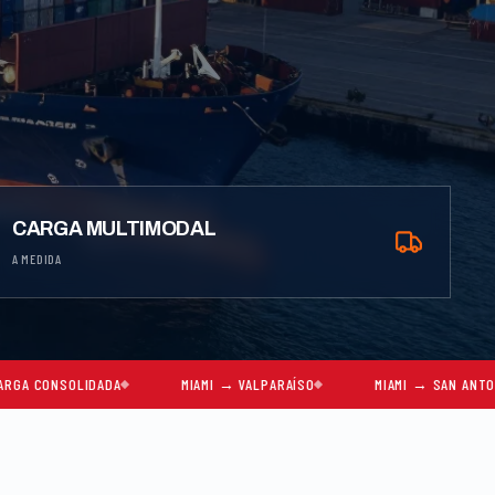
CARGA MULTIMODAL
A MEDIDA
DADA
MIAMI → VALPARAÍSO
MIAMI → SAN ANTONIO
M