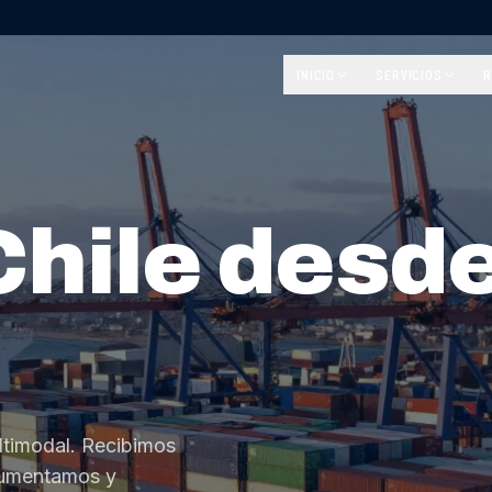
INICIO
SERVICIOS
R
Chile desd
ltimodal. Recibimos
cumentamos y