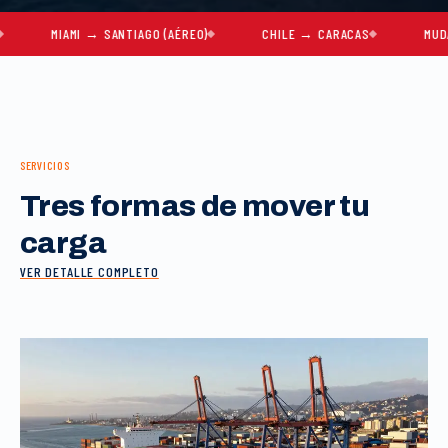
MIAMI → SANTIAGO (AÉREO)
CHILE → CARACAS
MUDANZAS 
SERVICIOS
Tres formas de mover tu
carga
VER DETALLE COMPLETO