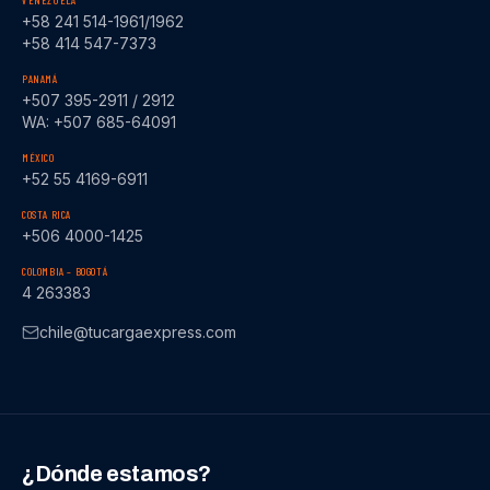
VENEZUELA
+58 241 514-1961/1962
+58 414 547-7373
PANAMÁ
+507 395-2911 / 2912
WA: +507 685-64091
MÉXICO
+52 55 4169-6911
COSTA RICA
+506 4000-1425
COLOMBIA – BOGOTÁ
4 263383
chile@tucargaexpress.com
¿Dónde estamos?