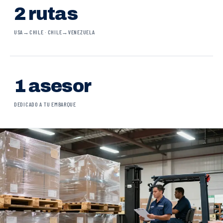
2 rutas
USA→CHILE · CHILE→VENEZUELA
1 asesor
DEDICADO A TU EMBARQUE