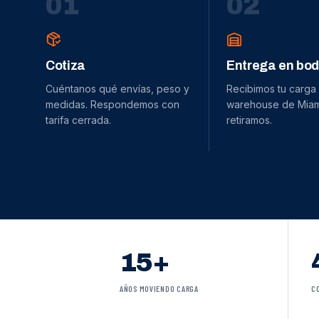
0
1
0
2
Cotiza
Entrega en bo
Cuéntanos qué envías, peso y
Recibimos tu carga
medidas. Respondemos con
warehouse de Miami
tarifa cerrada.
retiramos.
15+
AÑOS MOVIENDO CARGA
C