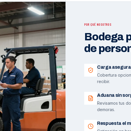
POR QUÉ NOSOTROS
Bodega pr
de perso
Carga asegura
Cobertura opciona
recibir.
Aduana sin sor
Revisamos tus do
demoras.
Respuesta el m