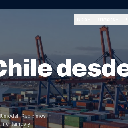
INICIO
SERVICIOS
R
Chile desd
ltimodal. Recibimos
cumentamos y