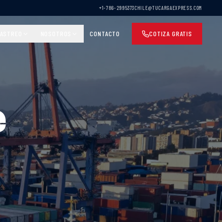
+1-786-2995373
CHILE@TUCARGAEXPRESS.COM
ASTREO
NOSOTROS
CONTACTO
COTIZA GRATIS
e