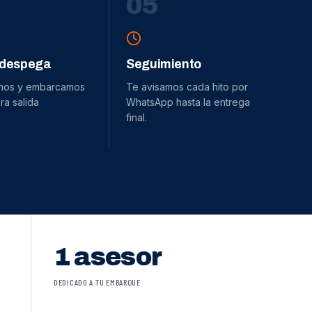
0
5
 despega
Seguimiento
mos y embarcamos
Te avisamos cada hito por
ra salida
WhatsApp hasta la entrega
final.
1 asesor
DEDICADO A TU EMBARQUE