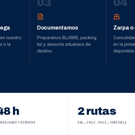
0
3
0
4
dega
Documentamos
Zarpa o
 en nuestro
Preparamos BL/AWB, packing
Consolida
 o la
list y asesoría aduanera de
en la prime
destino.
disponible.
48 h
2 rutas
ONSOLIDADO Y DESPACHO
USA→CHILE · CHILE→VENEZUELA