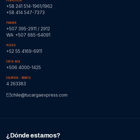
VENEZUELA
+58 241 514-1961/1962
+58 414 547-7373
PANAMÁ
+507 395-2911 / 2912
WA: +507 685-64091
MÉXICO
+52 55 4169-6911
COSTA RICA
+506 4000-1425
COLOMBIA – BOGOTÁ
4 263383
chile@tucargaexpress.com
¿Dónde estamos?