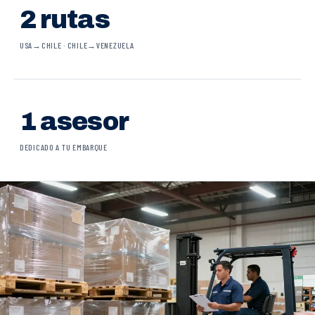
2 rutas
USA→CHILE · CHILE→VENEZUELA
1 asesor
DEDICADO A TU EMBARQUE