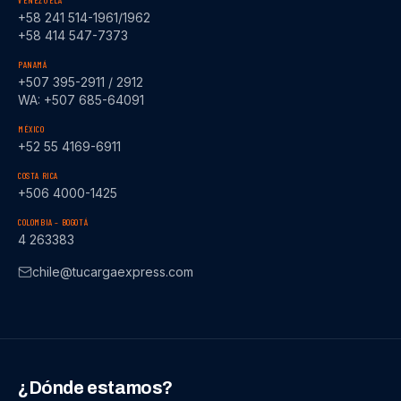
VENEZUELA
+58 241 514-1961/1962
+58 414 547-7373
PANAMÁ
+507 395-2911 / 2912
WA: +507 685-64091
MÉXICO
+52 55 4169-6911
COSTA RICA
+506 4000-1425
COLOMBIA – BOGOTÁ
4 263383
chile@tucargaexpress.com
¿Dónde estamos?