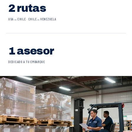
2 rutas
USA→CHILE · CHILE→VENEZUELA
1 asesor
DEDICADO A TU EMBARQUE