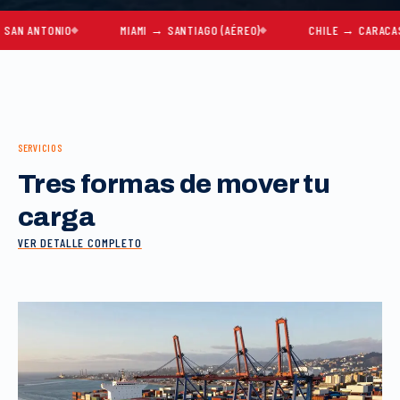
NTONIO
MIAMI → SANTIAGO (AÉREO)
CHILE → CARACAS
SERVICIOS
Tres formas de mover tu
carga
VER DETALLE COMPLETO