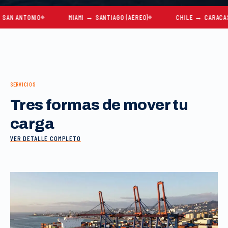
NTONIO
MIAMI → SANTIAGO (AÉREO)
CHILE → CARACAS
SERVICIOS
Tres formas de mover tu
carga
VER DETALLE COMPLETO