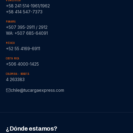
VENEZUELA
+58 241 514-1961/1962
+58 414 547-7373
PANAMÁ
+507 395-2911 / 2912
WA: +507 685-64091
MÉXICO
+52 55 4169-6911
COSTA RICA
+506 4000-1425
COLOMBIA – BOGOTÁ
4 263383
chile@tucargaexpress.com
¿Dónde estamos?