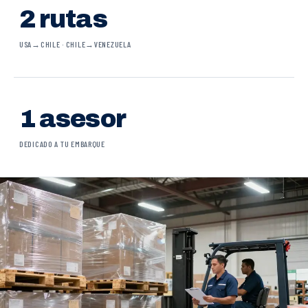
2 rutas
USA→CHILE · CHILE→VENEZUELA
1 asesor
DEDICADO A TU EMBARQUE