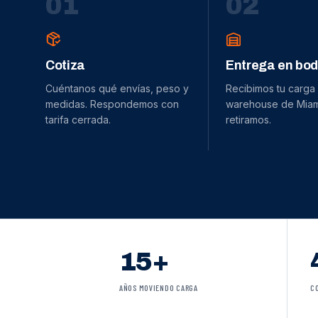
0
1
0
2
Cotiza
Entrega en bo
Cuéntanos qué envías, peso y
Recibimos tu carga
medidas. Respondemos con
warehouse de Miami
tarifa cerrada.
retiramos.
15+
AÑOS MOVIENDO CARGA
C