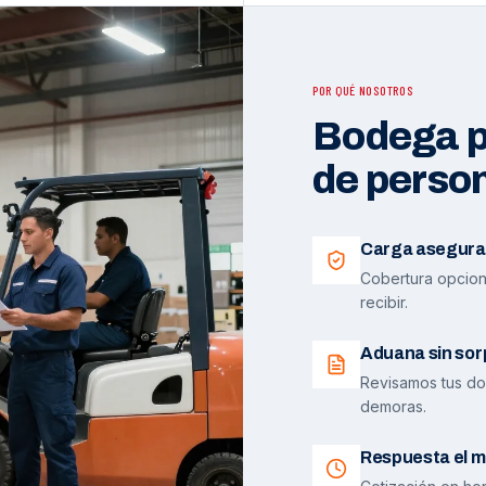
POR QUÉ NOSOTROS
Bodega pr
de perso
Carga asegura
Cobertura opciona
recibir.
Aduana sin sor
Revisamos tus do
demoras.
Respuesta el m