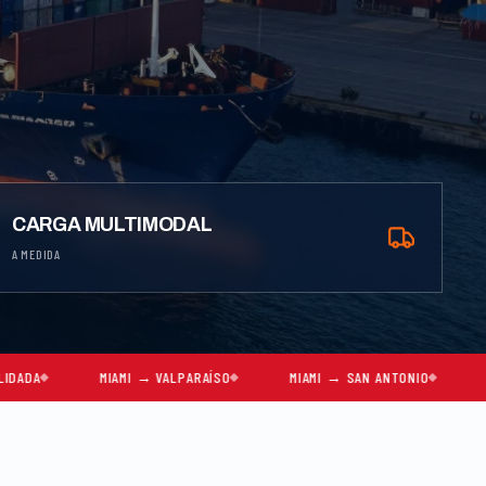
CARGA MULTIMODAL
A MEDIDA
MIAMI → VALPARAÍSO
MIAMI → SAN ANTONIO
MIAMI → SANT