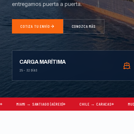
entregamos puerta a puerta.
COTIZA TU ENVÍO
CONOZCA MÁS
CARGA MARÍTIMA
25 – 32 DÍAS
I → SANTIAGO (AÉREO)
CHILE → CARACAS
MUDANZAS COMPL