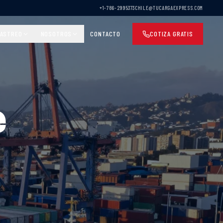
+1-786-2995373
CHILE@TUCARGAEXPRESS.COM
ASTREO
NOSOTROS
CONTACTO
COTIZA GRATIS
e