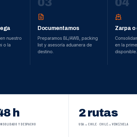
0
3
0
4
dega
Documentamos
Zarpa o
 en nuestro
Preparamos BL/AWB, packing
Consolida
 o la
list y asesoría aduanera de
en la prime
destino.
disponible.
48 h
2 rutas
ONSOLIDADO Y DESPACHO
USA→CHILE · CHILE→VENEZUELA