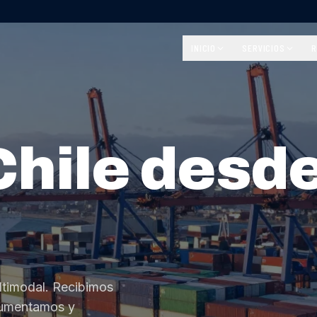
INICIO
SERVICIOS
R
Chile desd
ltimodal. Recibimos
cumentamos y