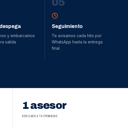
0
5
 despega
Seguimiento
mos y embarcamos
Te avisamos cada hito por
ra salida
WhatsApp hasta la entrega
final.
1 asesor
DEDICADO A TU EMBARQUE