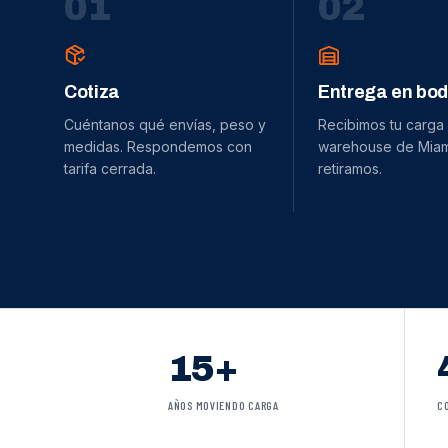
0
1
0
2
Cotiza
Entrega en bo
Cuéntanos qué envías, peso y
Recibimos tu carga
medidas. Respondemos con
warehouse de Miami
tarifa cerrada.
retiramos.
15+
AÑOS MOVIENDO CARGA
C