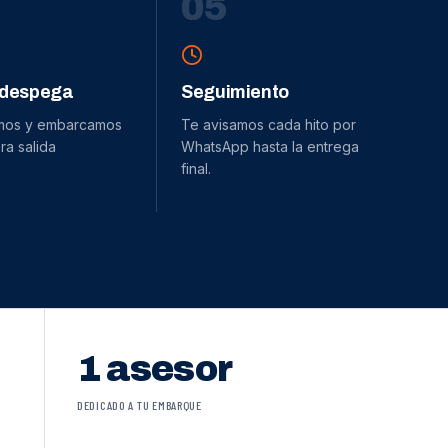
0
5
 despega
Seguimiento
mos y embarcamos
Te avisamos cada hito por
ra salida
WhatsApp hasta la entrega
final.
1 asesor
DEDICADO A TU EMBARQUE