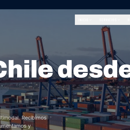
INICIO
SERVICIOS
R
Chile desd
ltimodal. Recibimos
cumentamos y