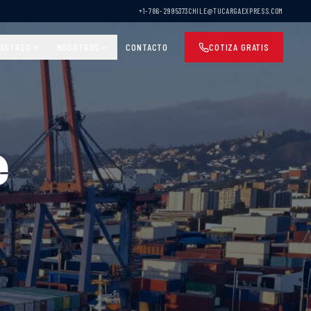
+1-786-2995373
CHILE@TUCARGAEXPRESS.COM
ASTREO
NOSOTROS
CONTACTO
COTIZA GRATIS
e