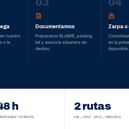
0
3
0
4
dega
Documentamos
Zarpa o
 en nuestro
Preparamos BL/AWB, packing
Consolida
 o la
list y asesoría aduanera de
en la prime
destino.
disponible.
48 h
2 rutas
ONSOLIDADO Y DESPACHO
USA→CHILE · CHILE→VENEZUELA