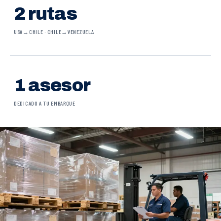
2 rutas
USA→CHILE · CHILE→VENEZUELA
1 asesor
DEDICADO A TU EMBARQUE