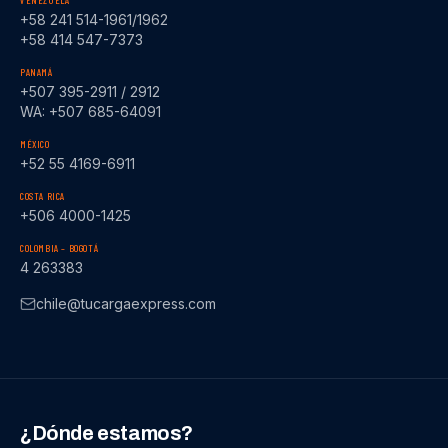
VENEZUELA
+58 241 514-1961/1962
+58 414 547-7373
PANAMÁ
+507 395-2911 / 2912
WA: +507 685-64091
MÉXICO
+52 55 4169-6911
COSTA RICA
+506 4000-1425
COLOMBIA – BOGOTÁ
4 263383
chile@tucargaexpress.com
¿Dónde estamos?