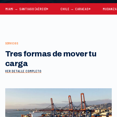
MI → SANTIAGO (AÉREO)
CHILE → CARACAS
MUDANZAS COMP
SERVICIOS
Tres formas de mover tu
carga
VER DETALLE COMPLETO