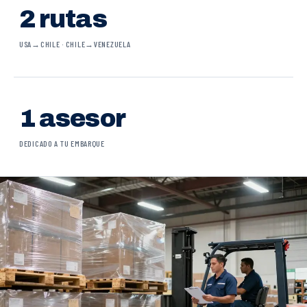
2 rutas
USA→CHILE · CHILE→VENEZUELA
1 asesor
DEDICADO A TU EMBARQUE