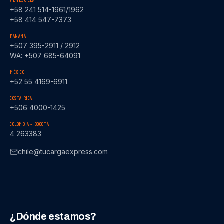
VENEZUELA
+58 241 514-1961/1962
+58 414 547-7373
PANAMÁ
+507 395-2911 / 2912
WA: +507 685-64091
MÉXICO
+52 55 4169-6911
COSTA RICA
+506 4000-1425
COLOMBIA – BOGOTÁ
4 263383
chile@tucargaexpress.com
¿Dónde estamos?