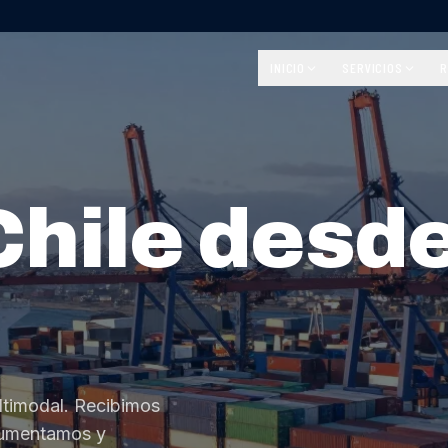
INICIO
SERVICIOS
R
Chile desd
ltimodal. Recibimos
cumentamos y