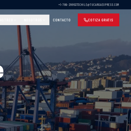
+1-786-2995373
CHILE@TUCARGAEXPRESS.COM
ASTREO
NOSOTROS
CONTACTO
COTIZA GRATIS
e