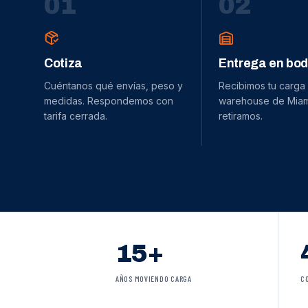
0
1
0
2
Cotiza
Entrega en bo
Cuéntanos qué envías, peso y
Recibimos tu carga
medidas. Respondemos con
warehouse de Miami
tarifa cerrada.
retiramos.
15+
AÑOS MOVIENDO CARGA
C