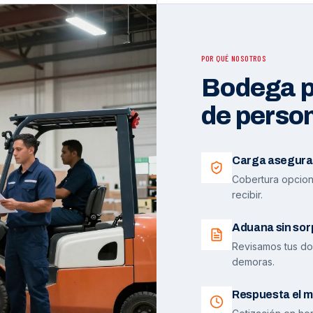
POR QUÉ NOSOTROS
Bodega pr
de perso
Carga asegura
Cobertura opciona
recibir.
Aduana sin sor
Revisamos tus do
demoras.
Respuesta el m