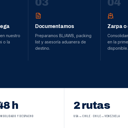
0
3
0
4
dega
Documentamos
Zarpa o
 en nuestro
Preparamos BL/AWB, packing
Consolida
 o la
list y asesoría aduanera de
en la prime
destino.
disponible.
48 h
2 rutas
ONSOLIDADO Y DESPACHO
USA→CHILE · CHILE→VENEZUELA