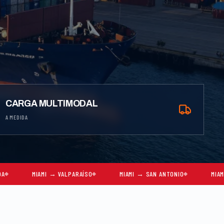
CARGA MULTIMODAL
A MEDIDA
AMI → VALPARAÍSO
MIAMI → SAN ANTONIO
MIAMI → SANTIAGO