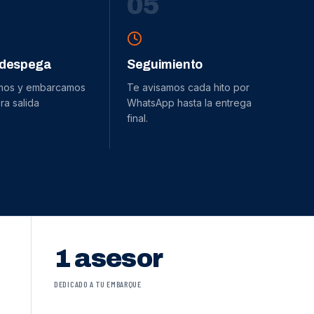
0
5
 despega
Seguimiento
mos y embarcamos
Te avisamos cada hito por
ra salida
WhatsApp hasta la entrega
final.
1 asesor
DEDICADO A TU EMBARQUE