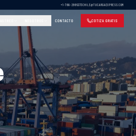
+1-786-2995373
CHILE@TUCARGAEXPRESS.COM
ASTREO
NOSOTROS
CONTACTO
COTIZA GRATIS
e