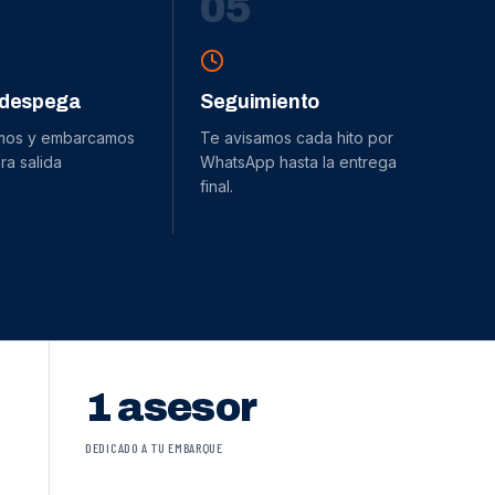
0
5
 despega
Seguimiento
mos y embarcamos
Te avisamos cada hito por
ra salida
WhatsApp hasta la entrega
final.
1 asesor
DEDICADO A TU EMBARQUE