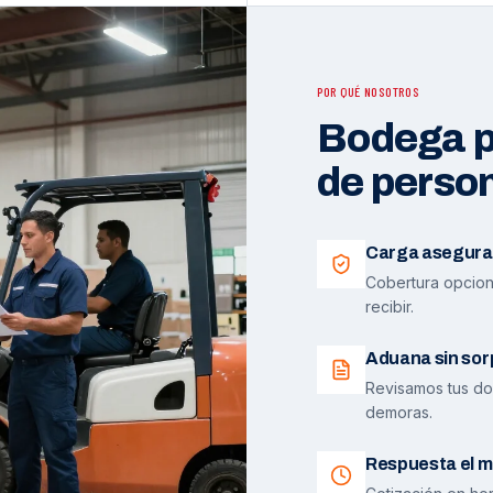
POR QUÉ NOSOTROS
Bodega pr
de perso
Carga asegura
Cobertura opciona
recibir.
Aduana sin sor
Revisamos tus do
demoras.
Respuesta el m