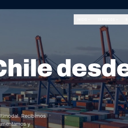
INICIO
SERVICIOS
R
Chile desd
ltimodal. Recibimos
cumentamos y