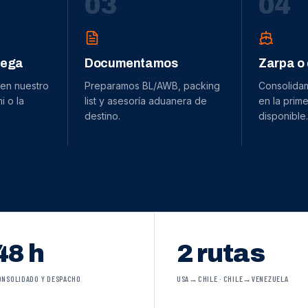
0
3
0
4
dega
Documentamos
Zarpa o
 en nuestro
Preparamos BL/AWB, packing
Consolida
 o la
list y asesoría aduanera de
en la prime
destino.
disponible.
48 h
2 rutas
ONSOLIDADO Y DESPACHO
USA→CHILE · CHILE→VENEZUELA