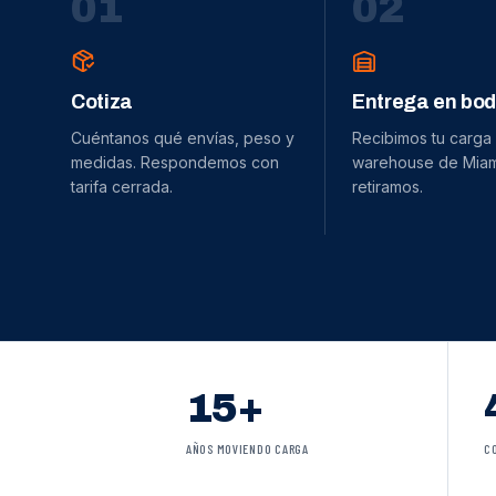
0
1
0
2
Cotiza
Entrega en bo
Cuéntanos qué envías, peso y
Recibimos tu carga
medidas. Respondemos con
warehouse de Miami
tarifa cerrada.
retiramos.
15+
AÑOS MOVIENDO CARGA
C