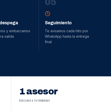
0
5
 despega
Seguimiento
mos y embarcamos
Te avisamos cada hito por
ra salida
WhatsApp hasta la entrega
final.
1 asesor
DEDICADO A TU EMBARQUE