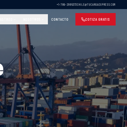
+1-786-2995373
CHILE@TUCARGAEXPRESS.COM
ASTREO
NOSOTROS
CONTACTO
COTIZA GRATIS
e