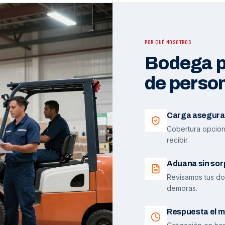
POR QUÉ NOSOTROS
Bodega pr
de perso
Carga asegura
Cobertura opciona
recibir.
Aduana sin sor
Revisamos tus do
demoras.
Respuesta el m