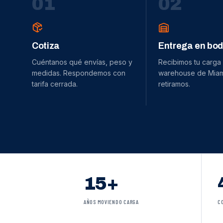
0
1
0
2
Cotiza
Entrega en bo
Cuéntanos qué envías, peso y
Recibimos tu carga
medidas. Respondemos con
warehouse de Miami
tarifa cerrada.
retiramos.
15+
AÑOS MOVIENDO CARGA
C