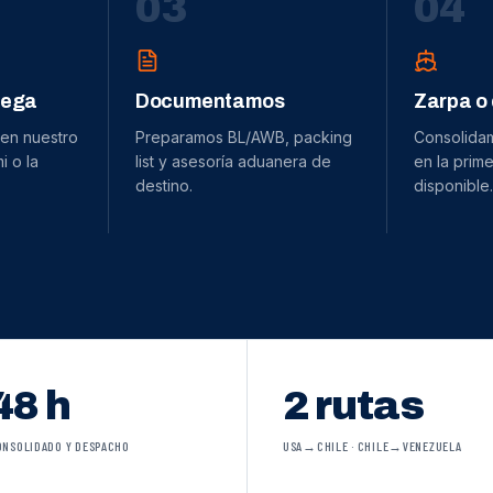
0
3
0
4
dega
Documentamos
Zarpa o
 en nuestro
Preparamos BL/AWB, packing
Consolida
 o la
list y asesoría aduanera de
en la prime
destino.
disponible.
48 h
2 rutas
ONSOLIDADO Y DESPACHO
USA→CHILE · CHILE→VENEZUELA