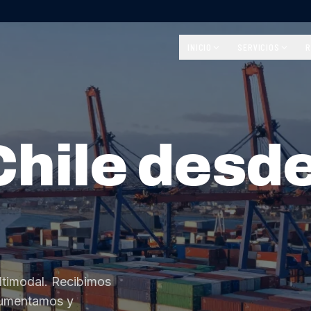
INICIO
SERVICIOS
R
Chile desd
ltimodal. Recibimos
cumentamos y