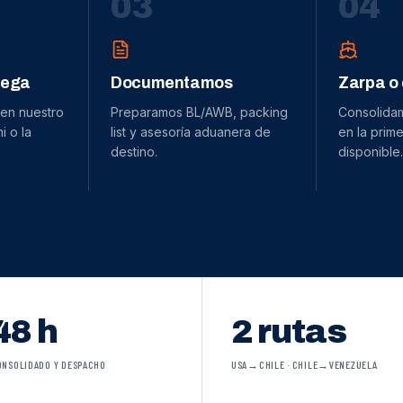
0
3
0
4
dega
Documentamos
Zarpa o
 en nuestro
Preparamos BL/AWB, packing
Consolida
 o la
list y asesoría aduanera de
en la prime
destino.
disponible.
48 h
2 rutas
ONSOLIDADO Y DESPACHO
USA→CHILE · CHILE→VENEZUELA