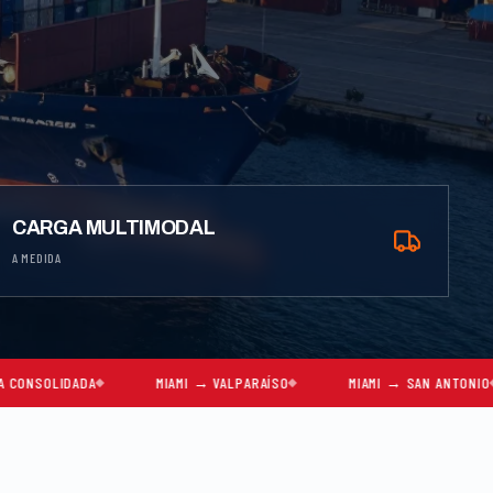
CARGA MULTIMODAL
A MEDIDA
A
MIAMI → VALPARAÍSO
MIAMI → SAN ANTONIO
MIAMI