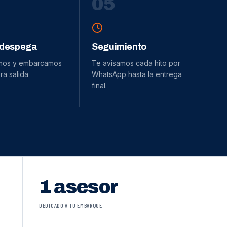
0
5
 despega
Seguimiento
mos y embarcamos
Te avisamos cada hito por
ra salida
WhatsApp hasta la entrega
final.
1 asesor
DEDICADO A TU EMBARQUE