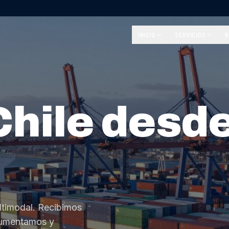
INICIO
SERVICIOS
R
Chile desd
ltimodal. Recibimos
cumentamos y