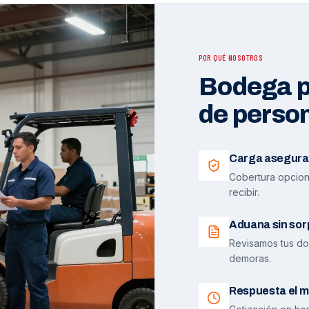
POR QUÉ NOSOTROS
Bodega pr
de perso
Carga asegura
Cobertura opciona
recibir.
Aduana sin sor
Revisamos tus do
demoras.
Respuesta el m