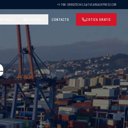
+1-786-2995373
CHILE@TUCARGAEXPRESS.COM
ASTREO
NOSOTROS
CONTACTO
COTIZA GRATIS
e