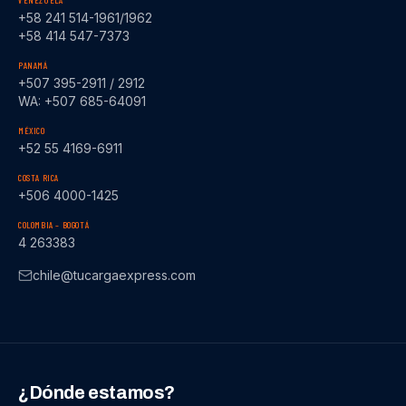
VENEZUELA
+58 241 514-1961/1962
+58 414 547-7373
PANAMÁ
+507 395-2911 / 2912
WA: +507 685-64091
MÉXICO
+52 55 4169-6911
COSTA RICA
+506 4000-1425
COLOMBIA – BOGOTÁ
4 263383
chile@tucargaexpress.com
¿Dónde estamos?