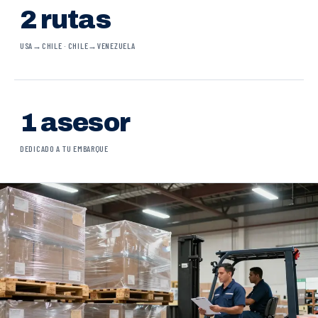
2 rutas
USA→CHILE · CHILE→VENEZUELA
1 asesor
DEDICADO A TU EMBARQUE