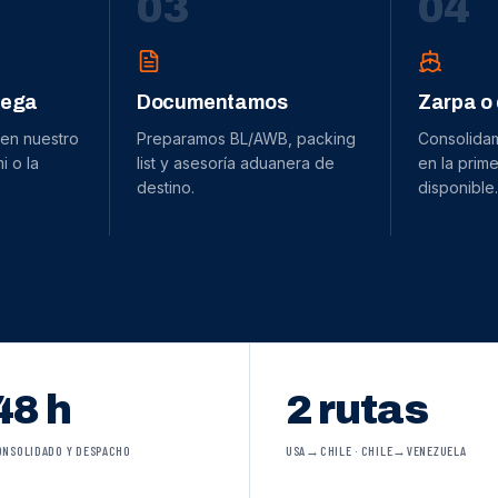
0
3
0
4
dega
Documentamos
Zarpa o
 en nuestro
Preparamos BL/AWB, packing
Consolida
 o la
list y asesoría aduanera de
en la prime
destino.
disponible.
48 h
2 rutas
ONSOLIDADO Y DESPACHO
USA→CHILE · CHILE→VENEZUELA