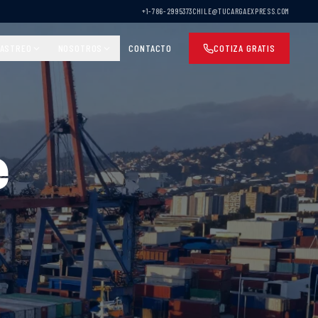
+1-786-2995373
CHILE@TUCARGAEXPRESS.COM
ASTREO
NOSOTROS
CONTACTO
COTIZA GRATIS
e