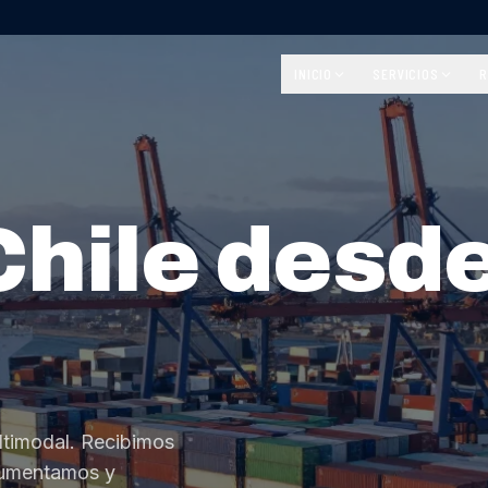
INICIO
SERVICIOS
R
Chile desd
ltimodal. Recibimos
cumentamos y