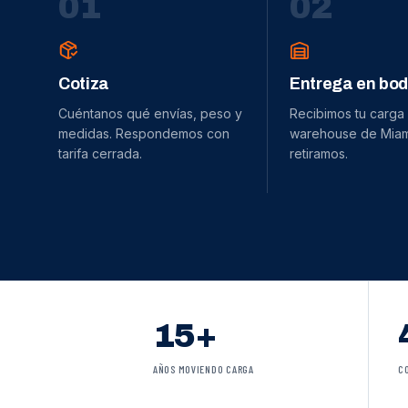
0
1
0
2
Cotiza
Entrega en bo
Cuéntanos qué envías, peso y
Recibimos tu carga
medidas. Respondemos con
warehouse de Miami
tarifa cerrada.
retiramos.
15+
AÑOS MOVIENDO CARGA
C