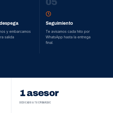
0
5
 despega
Seguimiento
mos y embarcamos
Te avisamos cada hito por
ra salida
WhatsApp hasta la entrega
final.
1 asesor
DEDICADO A TU EMBARQUE