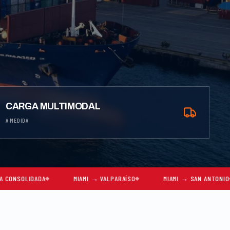
CARGA MULTIMODAL
A MEDIDA
MIAMI → VALPARAÍSO
MIAMI → SAN ANTONIO
MIAMI → 