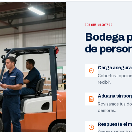
POR QUÉ NOSOTROS
Bodega pr
de perso
Carga asegura
Cobertura opciona
recibir.
Aduana sin sor
Revisamos tus do
demoras.
Respuesta el m